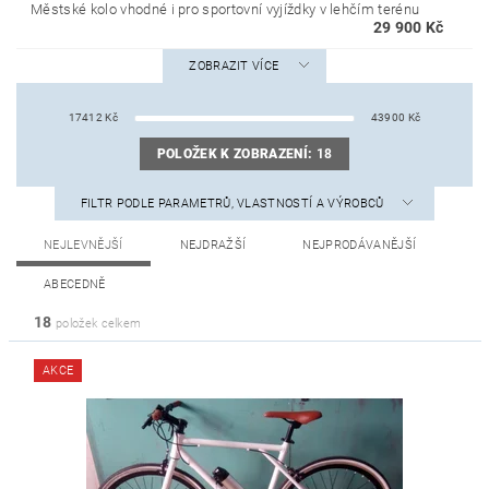
Městské kolo vhodné i pro sportovní vyjíždky v lehčím terénu
29 900 Kč
ZOBRAZIT VÍCE
17412
Kč
43900
Kč
POLOŽEK K ZOBRAZENÍ:
18
FILTR PODLE PARAMETRŮ, VLASTNOSTÍ A VÝROBCŮ
NEJLEVNĚJŠÍ
NEJDRAŽŠÍ
NEJPRODÁVANĚJŠÍ
ABECEDNĚ
18
položek celkem
AKCE