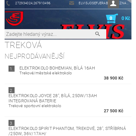
272934024,267910496
ELVISJOSEFJERABEK@SEZNAM.CZ
0
0 Kč
TREKOVÁ
NEJPRODÁVANĚJŠÍ
ELEKTROKOLO BOHEMIAN, BÍLÁ 16AH
1.
Trekové/městské elektrokolo
38 900 Kč
2.
ELEKTROKOLO JOYCE 28", BÍLÁ, 250W/13AH
INTEGROVANÁ BATERIE
Trekové sportovní elektrokolo
27 500 Kč
3.
ELEKTROKOLO SPIRIT PHANTOM, TREKOVÉ, 28", STŘÍBRNÁ
/250W, 36V/17AH/