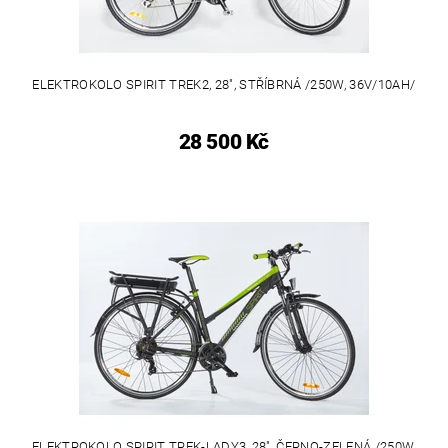
ELEKTROKOLO SPIRIT TREK2, 28", STŘÍBRNÁ /250W, 36V/10AH/
28 500 Kč
ELEKTROKOLO SPIRIT TREK-LADY3, 28", ČERNO-ZELENÁ /250W,