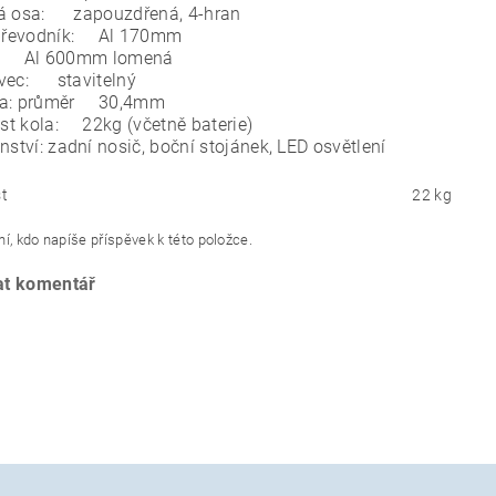
á osa: zapouzdřená, 4-hran
 převodník: Al 170mm
a: Al 600mm lomená
vec: stavitelný
ka: průměr 30,4mm
t kola: 22kg (včetně baterie)
nství: zadní nosič, boční stojánek, LED osvětlení
t
22 kg
í, kdo napíše příspěvek k této položce.
at komentář