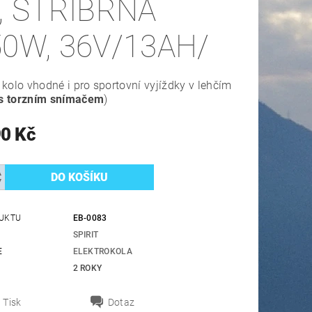
", STŘÍBRNÁ
50W, 36V/13AH/
kolo vhodné i pro sportovní vyjíždky v lehčím
s torzním snímačem
)
90 Kč
UKTU
EB-0083
SPIRIT
E
ELEKTROKOLA
2 ROKY
Tisk
Dotaz