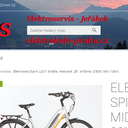
EZNAM.CZ
ÁS
ktrokola
Elektrokolo Spirit LUCY Middle, městské, 28", stříbrná /250W, 36V/13Ah/
EL
A
SP
MI