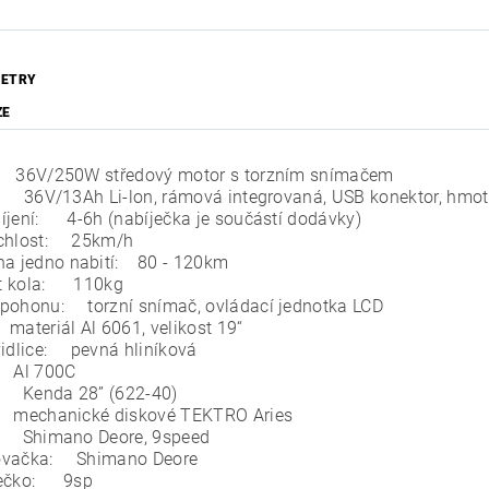
ETRY
ZE
 36V/250W středový motor s torzním snímačem
: 36V/13Ah Li-lon, rámová integrovaná, USB konektor, hmotn
íjení: 4-6h (nabíječka je součástí dodávky)
ychlost: 25km/h
na jedno nabití: 80 - 120km
t kola: 110kg
pohonu: torzní snímač, ovládací jednotka LCD
teriál Al 6061, velikost 19“
vidlice: pevná hliníková
 Al 700C
: Kenda 28” (622-40)
 mechanické diskové TEKTRO Aries
: Shimano Deore, 9speed
ovačka: Shimano Deore
lečko: 9sp