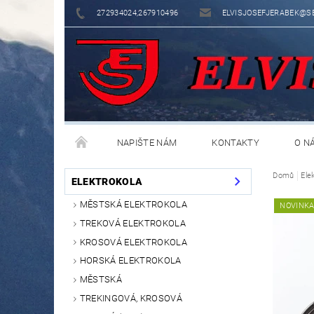
272934024,267910496
ELVISJOSEFJERABEK@S
NAPIŠTE NÁM
KONTAKTY
O N
Domů
Ele
ELEKTROKOLA
MĚSTSKÁ ELEKTROKOLA
NOVINK
TREKOVÁ ELEKTROKOLA
KROSOVÁ ELEKTROKOLA
HORSKÁ ELEKTROKOLA
MĚSTSKÁ
TREKINGOVÁ, KROSOVÁ