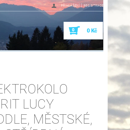
|
PŘIHLÁŠENÍ
REGISTRACE
0
0 Kč
EKTROKOLO
IRIT LUCY
DDLE, MĚSTSKÉ,