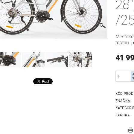
28
/2
Městské 
terénu (
41 9
KÓD PROD
ZNAČKA
KATEGORI
ZÁRUKA