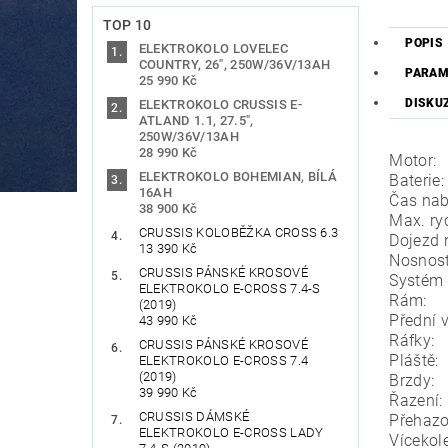
TOP 10
POPIS
ELEKTROKOLO LOVELEC
COUNTRY, 26", 250W/36V/13AH
PARAM
25 990 Kč
DISKU
ELEKTROKOLO CRUSSIS E-
ATLAND 1.1, 27.5",
250W/36V/13AH
28 990 Kč
Motor:
ELEKTROKOLO BOHEMIAN, BÍLÁ
Baterie
16AH
Čas nab
38 900 Kč
Max. r
CRUSSIS KOLOBĚŽKA CROSS 6.3
Dojezd 
13 390 Kč
Nosnos
CRUSSIS PÁNSKÉ KROSOVÉ
Systém 
ELEKTROKOLO E-CROSS 7.4-S
Rám: ma
(2019)
Přední 
43 990 Kč
Ráfky:
CRUSSIS PÁNSKÉ KROSOVÉ
Pláště
ELEKTROKOLO E-CROSS 7.4
(2019)
Brzdy:
39 990 Kč
Řazení
CRUSSIS DÁMSKÉ
Přehaz
ELEKTROKOLO E-CROSS LADY
Víceko