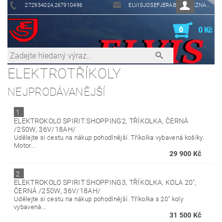
272934024,267910496
ELVISJOSEFJERABEK@SEZNAM.CZ
0
0 Kč
ELEKTROTŘÍKOLY
NEJPRODÁVANĚJŠÍ
1.
ELEKTROKOLO SPIRIT SHOPPING2, TŘÍKOLKA, ČERNÁ
/250W, 36V/18AH/
Udělejte si cestu na nákup pohodlnější. Tříkolka vybavená košíky.
Motor...
29 900 Kč
2.
ELEKTROKOLO SPIRIT SHOPPING3, TŘÍKOLKA, KOLA 20",
ČERNÁ /250W, 36V/18AH/
Udělejte si cestu na nákup pohodlnější. Tříkolka s 20" koly
vybavená...
31 500 Kč