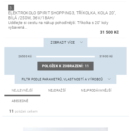
3.
ELEKTROKOLO SPIRIT SHOPPING3, TŘÍKOLKA, KOLA 20",
BÍLÁ /250W, 36V/18AH/
Udělejte si cestu na nákup pohodlnější. Tříkolka s 20" koly
vybavená...
31 500 Kč
ZOBRAZIT VÍCE
26500
Kč
31900
Kč
POLOŽEK K ZOBRAZENÍ:
11
FILTR PODLE PARAMETRŮ, VLASTNOSTÍ A VÝROBCŮ
NEJLEVNĚJŠÍ
NEJDRAŽŠÍ
NEJPRODÁVANĚJŠÍ
ABECEDNĚ
11
položek celkem