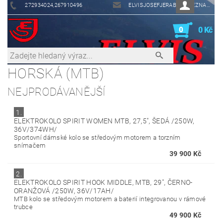
272934024,267910496
ELVISJOSEFJERABEK@SEZNAM.CZ
0
0 Kč
HORSKÁ (MTB)
NEJPRODÁVANĚJŠÍ
1.
ELEKTROKOLO SPIRIT WOMEN MTB, 27,5", ŠEDÁ /250W,
36V/374WH/
Sportovní dámské kolo se středovým motorem a torzním
snímačem
39 900 Kč
2.
ELEKTROKOLO SPIRIT HOOK MIDDLE, MTB, 29", ČERNO-
ORANŽOVÁ /250W, 36V/17AH/
MTB kolo se středovým motorem a baterií integrovanou v rámové
trubce
49 900 Kč