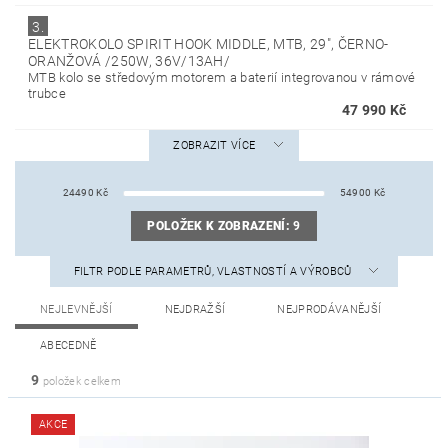
3.
ELEKTROKOLO SPIRIT HOOK MIDDLE, MTB, 29", ČERNO-
ORANŽOVÁ /250W, 36V/13AH/
MTB kolo se středovým motorem a baterií integrovanou v rámové
trubce
47 990 Kč
ZOBRAZIT VÍCE
24490
Kč
54900
Kč
POLOŽEK K ZOBRAZENÍ:
9
FILTR PODLE PARAMETRŮ, VLASTNOSTÍ A VÝROBCŮ
NEJLEVNĚJŠÍ
NEJDRAŽŠÍ
NEJPRODÁVANĚJŠÍ
ABECEDNĚ
9
položek celkem
AKCE