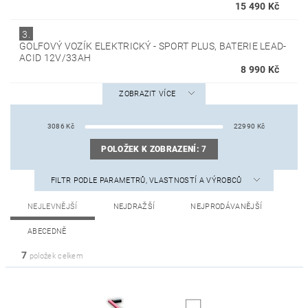
15 490 Kč
3.
GOLFOVÝ VOZÍK ELEKTRICKÝ - SPORT PLUS, BATERIE LEAD-
ACID 12V/33AH
8 990 Kč
ZOBRAZIT VÍCE
3086
Kč
22990
Kč
POLOŽEK K ZOBRAZENÍ:
7
FILTR PODLE PARAMETRŮ, VLASTNOSTÍ A VÝROBCŮ
NEJLEVNĚJŠÍ
NEJDRAŽŠÍ
NEJPRODÁVANĚJŠÍ
ABECEDNĚ
7
položek celkem