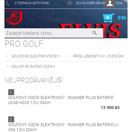
272934024,267910496
ELVISJOSEFJERABEK@SEZNAM.CZ
0
0 Kč
PRO GOLF
GOLFOVÉ ELEKTROVOZÍKY
PŘÍSLUŠENSTVÍ K VOZÍKŮM
GOLFOVÉ RUČNÍ VOZÍKY
NEJPRODÁVANĚJŠÍ
1.
GOLFOVÝ VOZÍK ELEKTRICKÝ - RUNNER PLUS BATERIE
LEAD-ACID 12V/33AH
13 900 Kč
2.
GOLFOVÝ VOZÍK ELEKTRICKÝ - RUNNER PLUS BATERIE LI-
ION 12V/20AH