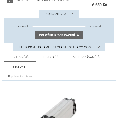
3.
6 650 Kč
ZOBRAZIT VÍCE
6650
Kč
11690
Kč
POLOŽEK K ZOBRAZENÍ:
6
FILTR PODLE PARAMETRŮ, VLASTNOSTÍ A VÝROBCŮ
NEJLEVNĚJŠÍ
NEJDRAŽŠÍ
NEJPRODÁVANĚJŠÍ
ABECEDNĚ
6
položek celkem