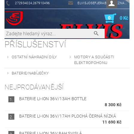
272934024,267910496
ELVISJOSEFJERABEK@SEZNAM.CZ
0
0 Kč
PŘÍSLUŠENSTVÍ
OSTATNÍ NÁHRADNÍ DÍLY
MOTORY A SOUČÁSTI
ELEKTROPOHONU
BATERIE/NABÍJEČKY
NEJPRODÁVANĚJŠÍ
BATERIE LI-ION 36V/13AH BOTTLE
1.
8 300 Kč
BATERIE LI-ION 36V/17AH PLOCHÁ ČERNÁ NÍZKÁ
2.
11 690 Kč
BATERIE LI-ION 36V 8AH SVISLÁ