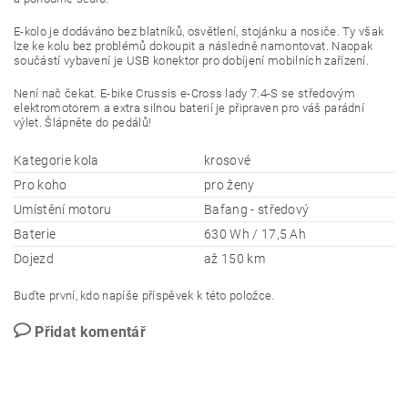
E-kolo je dodáváno bez blatníků, osvětlení, stojánku a nosiče. Ty však
lze ke kolu bez problémů dokoupit a následně namontovat. Naopak
součástí vybavení je USB konektor pro dobíjení mobilních zařízení.
Není nač čekat. E-bike Crussis e-Cross lady 7.4-S se středovým
elektromotorem a extra silnou baterií je připraven pro váš parádní
výlet. Šlápněte do pedálů!
Kategorie kola
krosové
Pro koho
pro ženy
Umístění motoru
Bafang - středový
Baterie
630 Wh / 17,5 Ah
Dojezd
až 150 km
Buďte první, kdo napíše příspěvek k této položce.
Přidat komentář