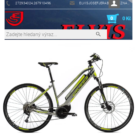
272934024,267910496
ELVISJOSEFJERABEK@SEZNAM.CZ
0
0 Kč