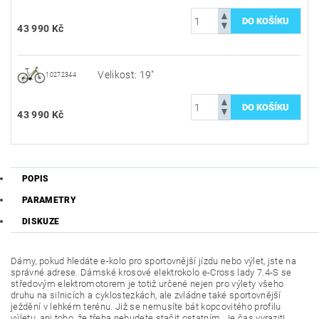
43 990 Kč
Velikost: 19"
10272344
43 990 Kč
POPIS
PARAMETRY
DISKUZE
Dámy, pokud hledáte e-kolo pro sportovnější jízdu nebo výlet, jste na
správné adrese. Dámské krosové elektrokolo e-Cross lady 7.4-S se
středovým elektromotorem je totiž určené nejen pro výlety všeho
druhu na silnicích a cyklostezkách, ale zvládne také sportovnější
ježdění v lehkém terénu. Již se nemusíte bát kopcovitého profilu
výletu, ani toho, že třeba nebudete stačit ostatním. Je čas vyrazit!