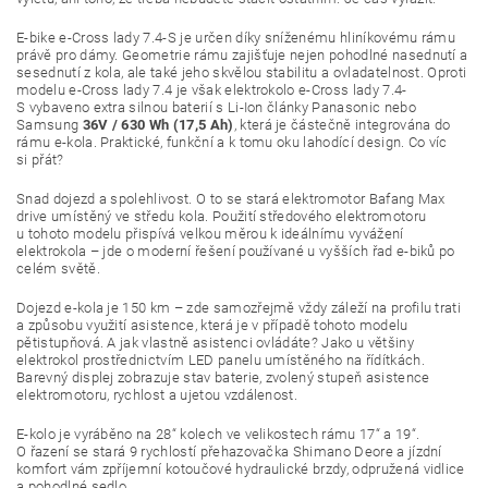
E-bike e-Cross lady 7.4-S je určen díky sníženému hliníkovému rámu
právě pro dámy. Geometrie rámu zajišťuje nejen pohodlné nasednutí a
sesednutí z kola, ale také jeho skvělou stabilitu a ovladatelnost. Oproti
modelu e-Cross lady 7.4 je však elektrokolo e-Cross lady 7.4-
S vybaveno extra silnou baterií s Li-Ion články Panasonic nebo
Samsung
36V / 630 Wh (17,5 Ah)
, která je částečně integrována do
rámu e-kola. Praktické, funkční a k tomu oku lahodící design. Co víc
si přát?
Snad dojezd a spolehlivost. O to se stará elektromotor Bafang Max
drive umístěný ve středu kola. Použití středového elektromotoru
u tohoto modelu přispívá velkou měrou k ideálnímu vyvážení
elektrokola – jde o moderní řešení používané u vyšších řad e-biků po
celém světě.
Dojezd e-kola je 150 km – zde samozřejmě vždy záleží na profilu trati
a způsobu využití asistence, která je v případě tohoto modelu
pětistupňová. A jak vlastně asistenci ovládáte? Jako u většiny
elektrokol prostřednictvím LED panelu umístěného na řídítkách.
Barevný displej zobrazuje stav baterie, zvolený stupeň asistence
elektromotoru, rychlost a ujetou vzdálenost.
E-kolo je vyráběno na 28“ kolech ve velikostech rámu 17“ a 19“.
O řazení se stará 9 rychlostí přehazovačka Shimano Deore a jízdní
komfort vám zpříjemní kotoučové hydraulické brzdy, odpružená vidlice
a pohodlné sedlo.