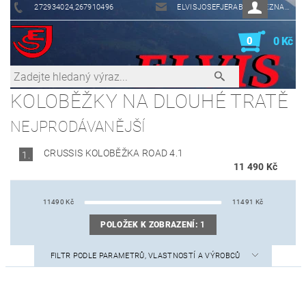
272934024,267910496
ELVISJOSEFJERABEK@SEZNAM.CZ
0
0 Kč
KOLOBĚŽKY NA DLOUHÉ TRATĚ
NEJPRODÁVANĚJŠÍ
CRUSSIS KOLOBĚŽKA ROAD 4.1
1.
11 490 Kč
11490
Kč
11491
Kč
POLOŽEK K ZOBRAZENÍ:
1
FILTR PODLE PARAMETRŮ, VLASTNOSTÍ A VÝROBCŮ