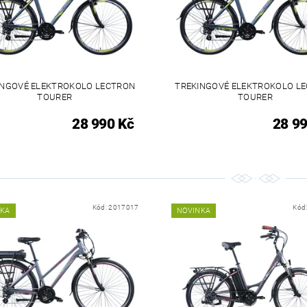
INGOVÉ ELEKTROKOLO LECTRON
TREKINGOVÉ ELEKTROKOLO L
TOURER
TOURER
28 990 Kč
28 99
Kód:
2017017
Kód
NKA
NOVINKA