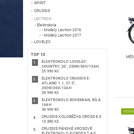
SPIRIT
CRUSSIS
LECTRON
Elektrokola
- Modely Lectron 2016
- Modely Lectron 2017
LOVELEC
TOP 10
MĚS
ELEKTROKOLO LOVELEC
COUNTRY, 26", 250W/36V/13AH
25 990 Kč
ELEKTROKOLO CRUSSIS E-
ATLAND 1.1, 27.5",
250W/36V/13AH
28 990 Kč
ELEKTROKOLO BOHEMIAN, BÍLÁ
16AH
38 900 Kč
NOVI
CRUSSIS KOLOBĚŽKA CROSS 6.3
13 390 Kč
CRUSSIS PÁNSKÉ KROSOVÉ
ELEKTROKOLO E-CROSS 7.4-S