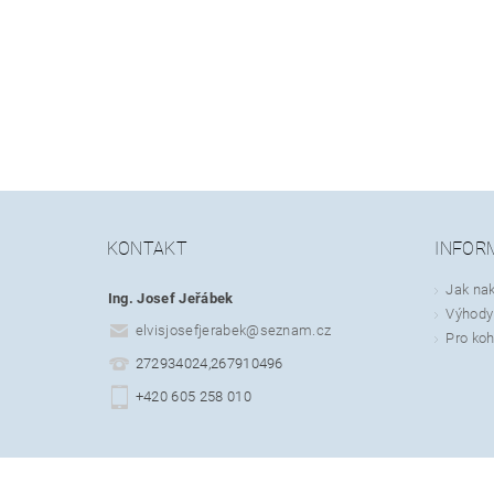
KONTAKT
INFOR
Jak na
Ing. Josef Jeřábek
Výhody 
elvisjosefjerabek
@
seznam.cz
Pro koh
272934024,267910496
+420 605 258 010