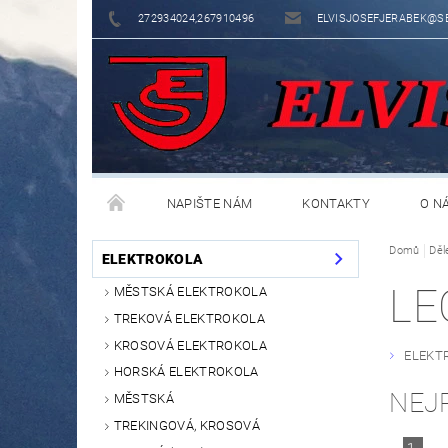
272934024,267910496
ELVISJOSEFJERABEK@S
NAPIŠTE NÁM
KONTAKTY
O N
Domů
Děl
ELEKTROKOLA
LE
MĚSTSKÁ ELEKTROKOLA
TREKOVÁ ELEKTROKOLA
KROSOVÁ ELEKTROKOLA
ELEKT
HORSKÁ ELEKTROKOLA
NEJ
MĚSTSKÁ
TREKINGOVÁ, KROSOVÁ