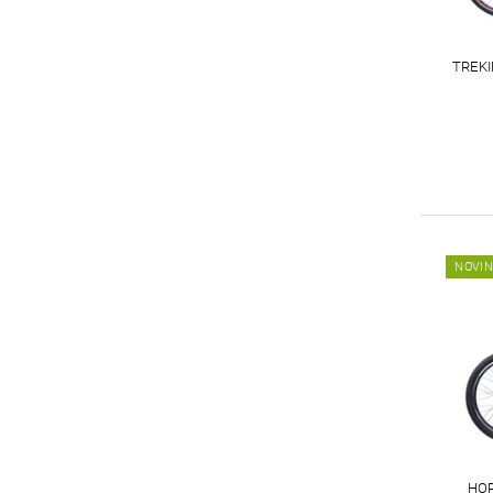
TREK
NOVI
HO