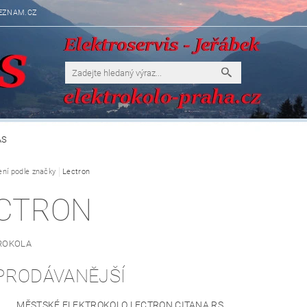
EZNAM.CZ
ÁS
ení podle značky
Lectron
CTRON
ROKOLA
PRODÁVANĚJŠÍ
MĚSTSKÉ ELEKTROKOLO LECTRON CITANA RS