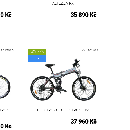
ALTEZZA RX
0 Kč
35 890 Kč
:
2017015
Kód:
201614
NOVINKA
TIP
CTRON
ELEKTROKOLO LECTRON F12
37 960 Kč
0 Kč