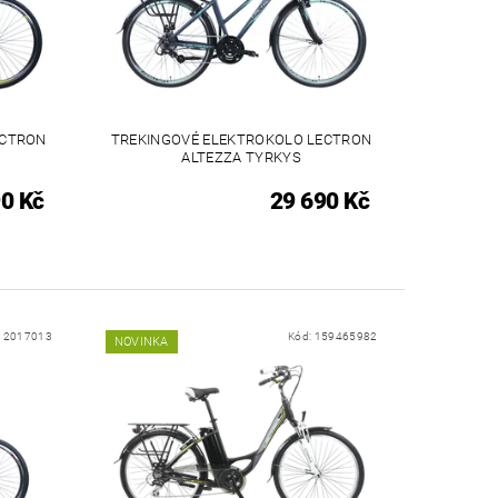
ECTRON
TREKINGOVÉ ELEKTROKOLO LECTRON
ALTEZZA TYRKYS
0 Kč
29 690 Kč
:
2017013
Kód:
159465982
NOVINKA