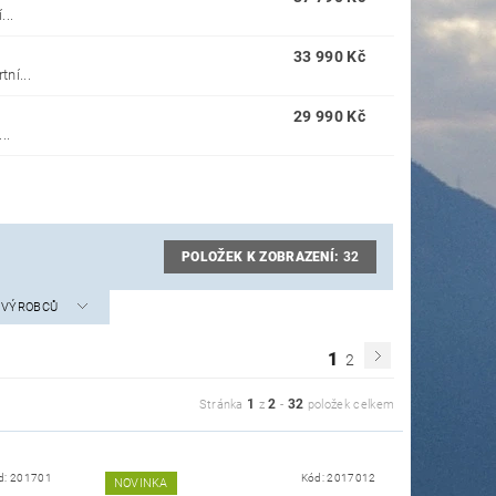
..
33 990 Kč
ní...
29 990 Kč
..
POLOŽEK K ZOBRAZENÍ:
32
A VÝROBCŮ
1
2
1
2
32
Stránka
z
-
položek celkem
d:
201701
Kód:
2017012
NOVINKA