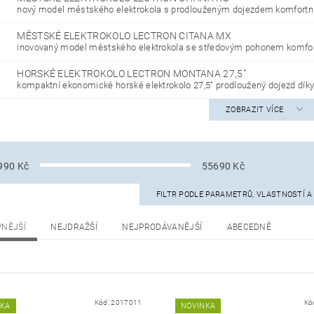
nový model městského elektrokola s prodlouženým dojezdem komfortní.
MĚSTSKÉ ELEKTROKOLO LECTRON CITANA MX
inovovaný model městského elektrokola se středovým pohonem komfort
HORSKÉ ELEKTROKOLO LECTRON MONTANA 27,5"
kompaktní ekonomické horské elektrokolo 27,5" prodloužený dojezd díky.
ZOBRAZIT VÍCE
990
Kč
55690
Kč
FILTR PODLE PARAMETRŮ, VLASTNOSTÍ 
VNĚJŠÍ
NEJDRAŽŠÍ
NEJPRODÁVANĚJŠÍ
ABECEDNĚ
Kód:
2017011
Kó
NKA
NOVINKA