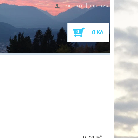
|
PŘIHLÁŠENÍ
REGISTRACE
0
0 Kč
37 790 Kč