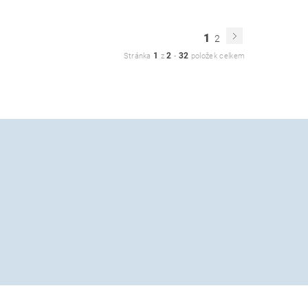
1
2
1
2
32
Stránka
z
-
položek celkem