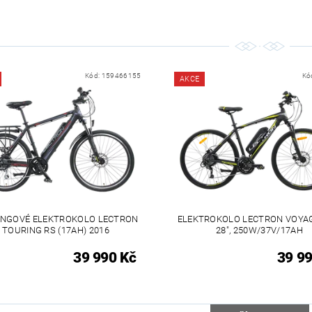
Kód:
159466155
Kó
AKCE
INGOVÉ ELEKTROKOLO LECTRON
ELEKTROKOLO LECTRON VOYAG
TOURING RS (17AH) 2016
28", 250W/37V/17AH
39 990 Kč
39 99