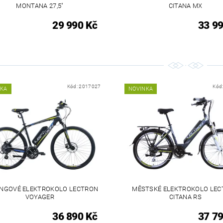
MONTANA 27,5"
CITANA MX
29 990 Kč
33 99
Kód:
2017027
Kód
NKA
NOVINKA
INGOVÉ ELEKTROKOLO LECTRON
MĚSTSKÉ ELEKTROKOLO LE
VOYAGER
CITANA RS
36 890 Kč
37 79