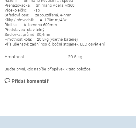
Řazení: Shimano Revoshift, 7speed
Přehazovačka: Shimano Acera M360
Vícekolečko: 7sp
Středová osa: zapouzdřená, 4-hran
Kliky / převodník: Al 170mm/48z
Řidítka: Al lomená 600mm
Představec: stavitelný
Sedlovka: průměr 30,4mm
Hmotnost kola: 20,5kg (včetně baterie)
Příslušenství: zadní nosič, boční stojánek, LED osvětlení
Hmotnost
20.5 kg
Buďte první, kdo napíše příspěvek k této položce.
Přidat komentář