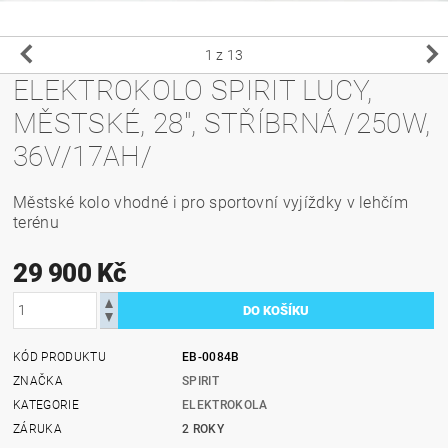
1
z 13
ELEKTROKOLO SPIRIT LUCY,
MĚSTSKÉ, 28", STŘÍBRNÁ /250W,
36V/17AH/
Městské kolo vhodné i pro sportovní vyjíždky v lehčím
terénu
29 900 Kč
KÓD PRODUKTU
EB-0084B
ZNAČKA
SPIRIT
KATEGORIE
ELEKTROKOLA
ZÁRUKA
2 ROKY