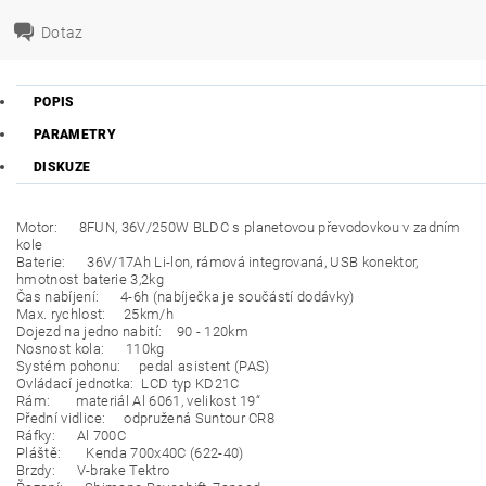
Dotaz
POPIS
PARAMETRY
DISKUZE
Motor: 8FUN, 36V/250W BLDC s planetovou převodovkou v zadním
kole
Baterie: 36V/17Ah Li-lon, rámová integrovaná, USB konektor,
hmotnost baterie 3,2kg
Čas nabíjení: 4-6h (nabíječka je součástí dodávky)
Max. rychlost: 25km/h
Dojezd na jedno nabití: 90 - 120km
Nosnost kola: 110kg
Systém pohonu: pedal asistent (PAS)
Ovládací jednotka: LCD typ KD21C
Rám: materiál Al 6061, velikost 19“
Přední vidlice: odpružená Suntour CR8
Ráfky: Al 700C
Pláště: Kenda 700x40C (622-40)
Brzdy: V-brake Tektro