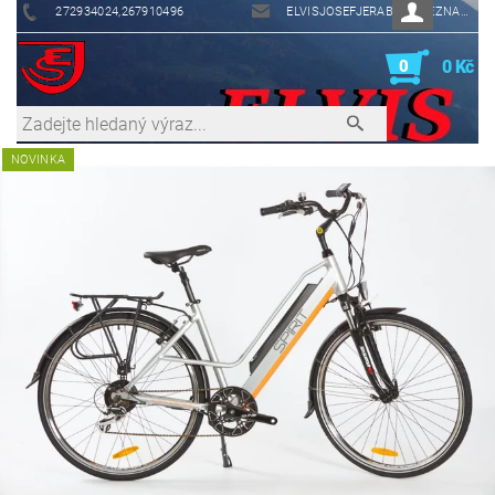
272934024,267910496
ELVISJOSEFJERABEK@SEZNAM.CZ
0
0 Kč
NOVINKA