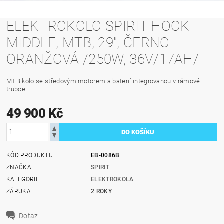
ELEKTROKOLO SPIRIT HOOK
MIDDLE, MTB, 29", ČERNO-
ORANŽOVÁ /250W, 36V/17AH/
MTB kolo se středovým motorem a baterií integrovanou v rámové
trubce
49 900 Kč
KÓD PRODUKTU
EB-0086B
ZNAČKA
SPIRIT
KATEGORIE
ELEKTROKOLA
ZÁRUKA
2 ROKY
Dotaz