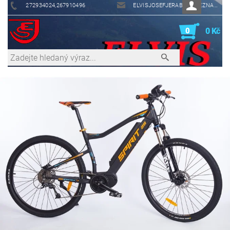
272934024,267910496
ELVISJOSEFJERABEK@SEZNAM.CZ
0
0 Kč