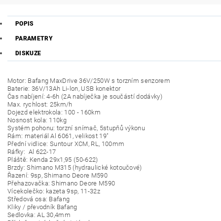
POPIS
PARAMETRY
DISKUZE
Motor: Bafang MaxDrive 36V/250W s torzním senzorem
Baterie: 36V/13Ah Li-lon, USB konektor
Čas nabíjení: 4-6h (2A nabíječka je součástí dodávky)
Max. rychlost: 25km/h
Dojezd elektrokola: 100 - 160km
Nosnost kola: 110kg
Systém pohonu: torzní snímač, 5stupňů výkonu
Rám: materiál Al 6061, velikost 19"
Přední vidlice: Suntour XCM, RL, 100mm
Ráfky: Al 622-17
Pláště: Kenda 29x1,95 (50-622)
Brzdy: Shimano M315 (hydraulické kotoučové)
Řazení: 9sp, Shimano Deore M590
Přehazovačka: Shimano Deore M590
Vícekolečko: kazeta 9sp, 11-32z
Středová osa: Bafang
Kliky / převodník Bafang
Sedlovka: AL 30,4mm