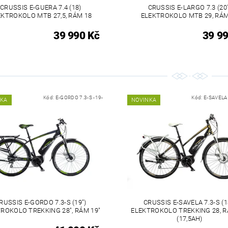
CRUSSIS E-GUERA 7.4 (18)
CRUSSIS E-LARGO 7.3 (20"
EKTROKOLO MTB 27,5, RÁM 18
ELEKTROKOLO MTB 29, RÁM
39 990 Kč
39 99
Kód:
E-GORDO 7.3-S -19-
Kód:
E-SAVELA 
NKA
NOVINKA
RUSSIS E-GORDO 7.3-S (19")
CRUSSIS E-SAVELA 7.3-S (1
ROKOLO TREKKING 28", RÁM 19"
ELEKTROKOLO TREKKING 28, R
(17,5AH)