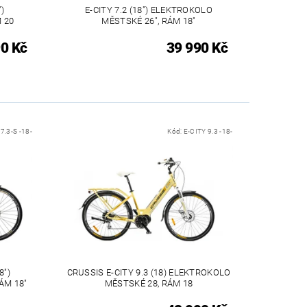
)
E-CITY 7.2 (18") ELEKTROKOLO
 20
MĚSTSKÉ 26", RÁM 18"
0 Kč
39 990 Kč
7.3-S -18-
Kód:
E-CITY 9.3 -18-
8")
CRUSSIS E-CITY 9.3 (18) ELEKTROKOLO
ÁM 18"
MĚSTSKÉ 28, RÁM 18