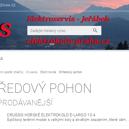
EZNAM.CZ
ÁS
ení podle značky
Crussis
Elektrokola
Středový pohon
ŘEDOVÝ POHON
PRODÁVANĚJŠÍ
CRUSSIS HORSKÉ ELEKTROKOLO E-LARGO 10.4
Špičkový terénní model s velkými koly a skvělým osazením, které vám...