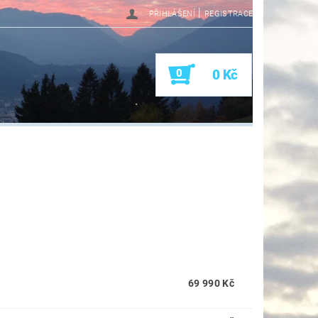
|
PŘIHLÁŠENÍ
REGISTRACE
0
0 Kč
69 990 Kč