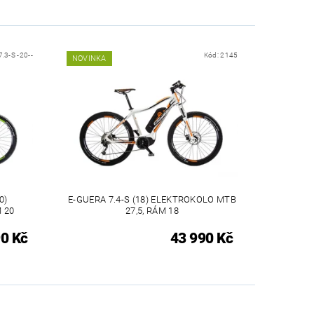
.3-S -20--
Kód:
2145
NOVINKA
0)
E-GUERA 7.4-S (18) ELEKTROKOLO MTB
 20
27,5, RÁM 18
0 Kč
43 990 Kč