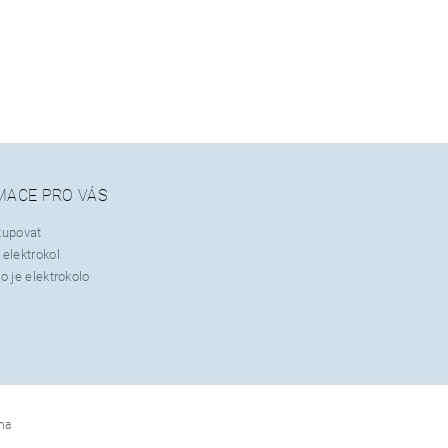
MACE PRO VÁS
kupovat
elektrokol
o je elektrokolo
na