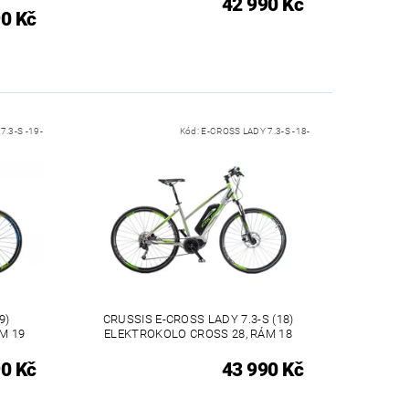
42 990 Kč
0 Kč
7.3-S -19-
Kód:
E-CROSS LADY 7.3-S -18-
9)
CRUSSIS E-CROSS LADY 7.3-S (18)
M 19
ELEKTROKOLO CROSS 28, RÁM 18
0 Kč
43 990 Kč