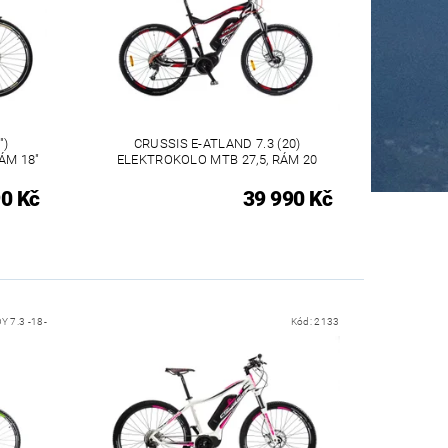
")
CRUSSIS E-ATLAND 7.3 (20)
ÁM 18"
ELEKTROKOLO MTB 27,5, RÁM 20
0 Kč
39 990 Kč
Y 7.3 -18-
Kód:
2133