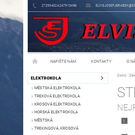
272934024,267910496
ELVISJOSEFJERABEK@S
NAPIŠTE NÁM
KONTAKTY
O N
Domů
Děl
ELEKTROKOLA
ST
MĚSTSKÁ ELEKTROKOLA
TREKOVÁ ELEKTROKOLA
KROSOVÁ ELEKTROKOLA
NEJ
HORSKÁ ELEKTROKOLA
MĚSTSKÁ
1.
TREKINGOVÁ, KROSOVÁ