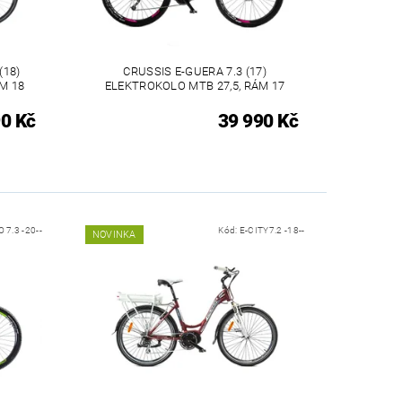
(18)
CRUSSIS E-GUERA 7.3 (17)
M 18
ELEKTROKOLO MTB 27,5, RÁM 17
0 Kč
39 990 Kč
 7.3 -20--
Kód:
E-CITY7.2 -18--
NOVINKA