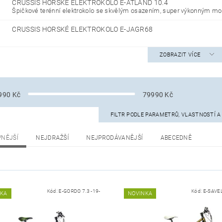
CRUSSIS HORSKÉ ELEKTROKOLO E-ATLAND 10.4
Špičkové terénní elektrokolo se skvělým osazením, super výkonným mo
CRUSSIS HORSKÉ ELEKTROKOLO E-JAGR68
ZOBRAZIT VÍCE
990
Kč
79990
Kč
FILTR PODLE PARAMETRŮ, VLASTNOSTÍ 
VNĚJŠÍ
NEJDRAŽŠÍ
NEJPRODÁVANĚJŠÍ
ABECEDNĚ
Kód:
E-GORDO 7.3 -19-
Kód:
E-SAVEL
NKA
NOVINKA