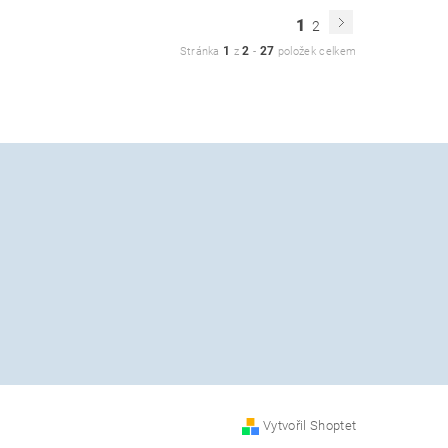
1
2
1
2
27
Stránka
z
-
položek celkem
Vytvořil Shoptet