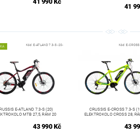
41 990 Kč
41 99
Kód:
E-ATLAND 7.3-S -20-
Kód:
E-CROSS 
NKA
RUSSIS E-ATLAND 7.3-S (20)
CRUSSIS E-CROSS 7.3-S (1
EKTROKOLO MTB 27,5, RÁM 20
ELEKTROKOLO CROSS 28, RÁ
43 990 Kč
43 99