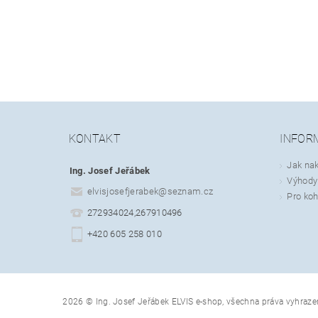
KONTAKT
INFOR
Jak na
Ing. Josef Jeřábek
Výhody 
elvisjosefjerabek
@
seznam.cz
Pro koh
272934024,267910496
+420 605 258 010
2026 © Ing. Josef Jeřábek ELVIS e-shop, všechna práva vyhraze