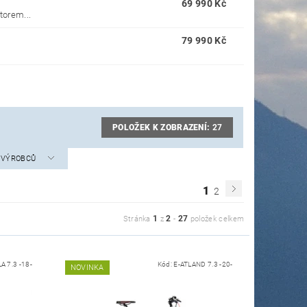
69 990 Kč
torem...
79 990 Kč
POLOŽEK K ZOBRAZENÍ:
27
A VÝROBCŮ
1
2
1
2
27
Stránka
z
-
položek celkem
A 7.3 -18-
Kód:
E-ATLAND 7.3 -20-
NOVINKA