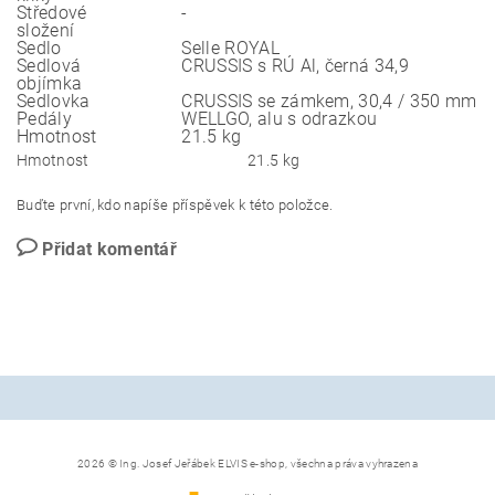
Středové
-
složení
Sedlo
Selle ROYAL
Sedlová
CRUSSIS s RÚ Al, černá 34,9
objímka
Sedlovka
CRUSSIS se zámkem, 30,4 / 350 mm
Pedály
WELLGO, alu s odrazkou
Hmotnost
21.5 kg
Hmotnost
21.5 kg
Buďte první, kdo napíše příspěvek k této položce.
Přidat komentář
2026 © Ing. Josef Jeřábek ELVIS e-shop, všechna práva vyhrazena