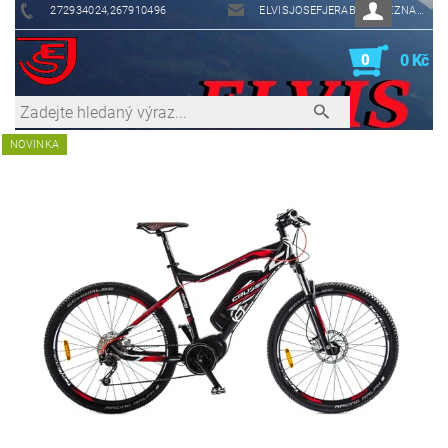
272934024,267910496
ELVISJOSEFJERABEK@SEZNAM.CZ
0
0 Kč
NOVINKA