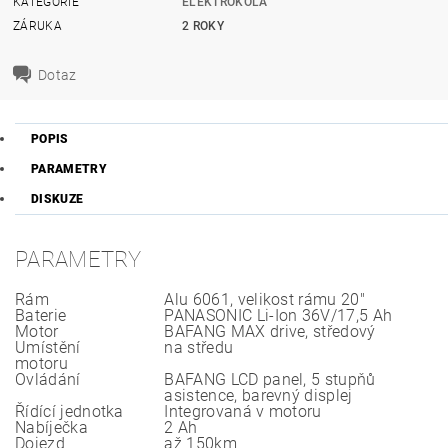
KATEGORIE
ELEKTROKOLA
ZÁRUKA
2 ROKY
Dotaz
POPIS
PARAMETRY
DISKUZE
PARAMETRY
Rám
Alu 6061, velikost rámu 20"
Baterie
PANASONIC Li-Ion 36V/17,5 Ah
Motor
BAFANG MAX drive, středový
Umístění
na středu
motoru
Ovládání
BAFANG LCD panel, 5 stupňů
asistence, barevný displej
Řídící jednotka
Integrovaná v motoru
Nabíječka
2 Ah
Dojezd
až 150km