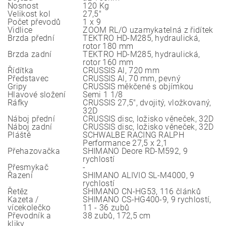
Nosnost
120 Kg
Velikost kol
27,5"
Počet převodů
1 x 9
Vidlice
ZOOM RL/O uzamykatelná z řidítek
Brzda přední
TEKTRO HD-M285, hydraulická,
rotor 180 mm
Brzda zadní
TEKTRO HD-M285, hydraulická,
rotor 160 mm
Řídítka
CRUSSIS Al, 720 mm
Představec
CRUSSIS Al, 70 mm, pevný
Gripy
CRUSSIS měkčené s objímkou
Hlavové složení
Semi 1 1/8
Ráfky
CRUSSIS 27,5", dvojitý, vložkovaný,
32D
Náboj přední
CRUSSIS disc, ložisko věneček, 32D
Náboj zadní
CRUSSIS disc, ložisko věneček, 32D
Pláště
SCHWALBE RACING RALPH
Performance 27,5 x 2,1
Přehazovačka
SHIMANO Deore RD-M592, 9
rychlostí
Přesmykač
-
Řazení
SHIMANO ALIVIO SL-M4000, 9
rychlostí
Řetěz
SHIMANO CN-HG53, 116 článků
Kazeta /
SHIMANO CS-HG400-9, 9 rychlostí,
vícekolečko
11 - 36 zubů
Převodník a
38 zubů, 172,5 cm
kliky