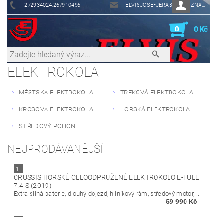
272934024,267910496
ELVISJOSEFJERABEK@SEZNAM.CZ
0
0 Kč
ELEKTROKOLA
MĚSTSKÁ ELEKTROKOLA
TREKOVÁ ELEKTROKOLA
KROSOVÁ ELEKTROKOLA
HORSKÁ ELEKTROKOLA
STŘEDOVÝ POHON
NEJPRODÁVANĚJŠÍ
1.
CRUSSIS HORSKÉ CELOODPRUŽENÉ ELEKTROKOLO E-FULL
7.4-S (2019)
Extra silná baterie, dlouhý dojezd, hliníkový rám, středový motor,...
59 990 Kč