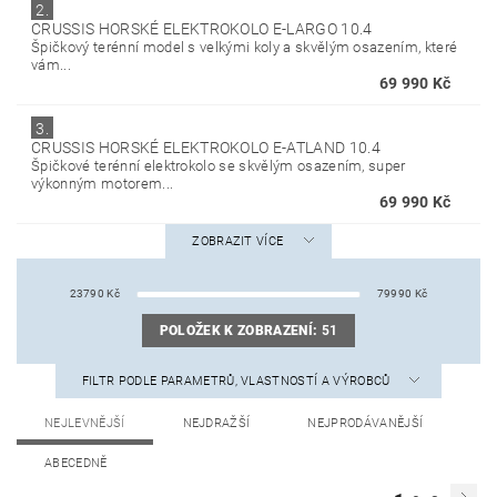
2.
CRUSSIS HORSKÉ ELEKTROKOLO E-LARGO 10.4
Špičkový terénní model s velkými koly a skvělým osazením, které
vám...
69 990 Kč
3.
CRUSSIS HORSKÉ ELEKTROKOLO E-ATLAND 10.4
Špičkové terénní elektrokolo se skvělým osazením, super
výkonným motorem...
69 990 Kč
ZOBRAZIT VÍCE
23790
Kč
79990
Kč
POLOŽEK K ZOBRAZENÍ:
51
FILTR PODLE PARAMETRŮ, VLASTNOSTÍ A VÝROBCŮ
NEJLEVNĚJŠÍ
NEJDRAŽŠÍ
NEJPRODÁVANĚJŠÍ
ABECEDNĚ