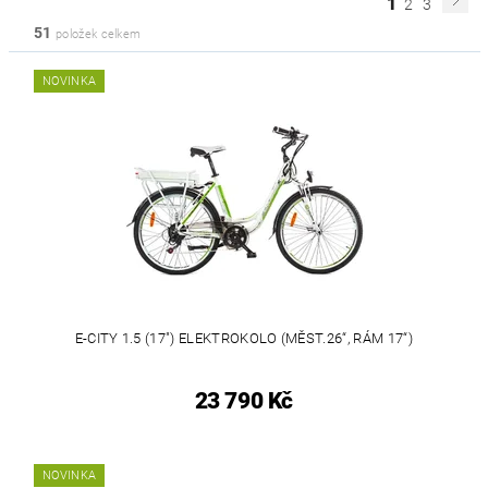
1
2
3
51
položek celkem
NOVINKA
E-CITY 1.5 (17") ELEKTROKOLO (MĚST.26“, RÁM 17“)
23 790 Kč
NOVINKA