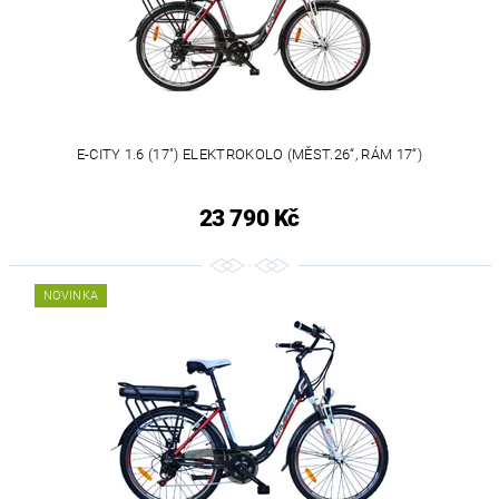
E-CITY 1.6 (17") ELEKTROKOLO (MĚST.26“, RÁM 17“)
23 790 Kč
NOVINKA