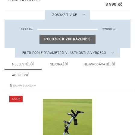
8 990 Kč
ZOBRAZIT VÍCE
8990
Kč
22990
Kč
POLOŽEK K ZOBRAZENÍ:
5
FILTR PODLE PARAMETRŮ, VLASTNOSTÍ A VÝROBCŮ
NEJLEVNĚJŠÍ
NEJDRAŽŠÍ
NEJPRODÁVANĚJŠÍ
ABECEDNĚ
5
položek celkem
AKCE