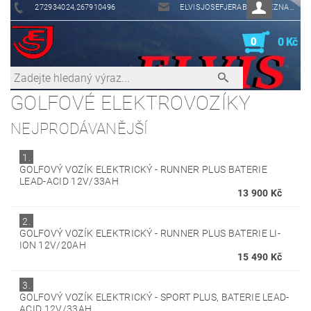
272934024,267910496
ELVISJOSEFJERABEK@SEZNAM.CZ
0
0 Kč
GOLFOVÉ ELEKTROVOZÍKY
NEJPRODÁVANĚJŠÍ
1.
GOLFOVÝ VOZÍK ELEKTRICKÝ - RUNNER PLUS BATERIE
LEAD-ACID 12V/33AH
13 900 Kč
2.
GOLFOVÝ VOZÍK ELEKTRICKÝ - RUNNER PLUS BATERIE LI-
ION 12V/20AH
15 490 Kč
3.
GOLFOVÝ VOZÍK ELEKTRICKÝ - SPORT PLUS, BATERIE LEAD-
ACID 12V/33AH