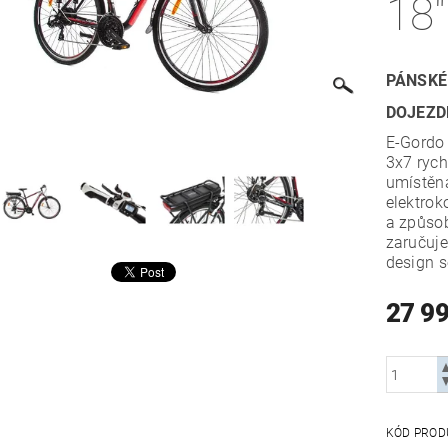
18"
PÁNSKÉ
DOJEZD
E-Gordo
3x7 rych
umístěná
elektrok
a způsob
zaručuje
design s
27 9
KÓD PROD