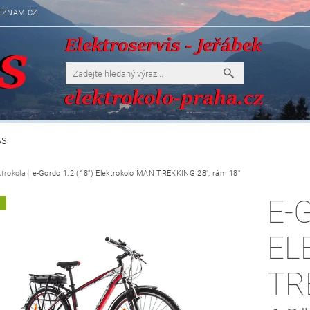
EZNAM.CZ
ÁS
ktrokola
e-Gordo 1.2 (18") Elektrokolo MAN TREKKING 28", rám 18"
E-G
A
EL
TR