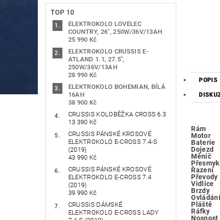
TOP 10
ELEKTROKOLO LOVELEC
COUNTRY, 26", 250W/36V/13AH
25 990 Kč
ELEKTROKOLO CRUSSIS E-
ATLAND 1.1, 27.5",
250W/36V/13AH
28 990 Kč
POPIS
ELEKTROKOLO BOHEMIAN, BÍLÁ
16AH
DISKU
38 900 Kč
CRUSSIS KOLOBĚŽKA CROSS 6.3
13 390 Kč
Rám
CRUSSIS PÁNSKÉ KROSOVÉ
Motor
ELEKTROKOLO E-CROSS 7.4-S
Baterie
Dojezd
(2019)
Měnič
43 990 Kč
Přesmyk
CRUSSIS PÁNSKÉ KROSOVÉ
Řazení
Převody
ELEKTROKOLO E-CROSS 7.4
Vidlice
(2019)
Brzdy
39 990 Kč
Ovládán
Pláště
CRUSSIS DÁMSKÉ
Ráfky
ELEKTROKOLO E-CROSS LADY
Nosnost