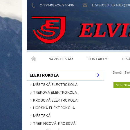
272934024,267910496
ELVISJOSEFJERABEK@S
NAPIŠTE NÁM
KONTAKTY
O N
Domů
Ele
ELEKTROKOLA
MĚSTSKÁ ELEKTROKOLA
NOVINK
TREKOVÁ ELEKTROKOLA
KROSOVÁ ELEKTROKOLA
HORSKÁ ELEKTROKOLA
MĚSTSKÁ
TREKINGOVÁ, KROSOVÁ