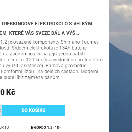
 TREKKINGOVÉ ELEKTROKOLO S VELKÝM
EM, KTERÉ VÁS SVEZE DÁL A VÝŠ…
 1.2 je osazené komponenty Shimano Tourney
lostí. Srdcem elektrokola je 13Ah baterie
 na zadním nosiči, na jejíž jedno nabití
olo ujede až 120 km (v závislosti na profilu tratě
u využití asistence). Rámová geometrie
 komfortní jízdu i na delších cestách. Moderní
e bude líbit zejména pánům.
90 Kč
UKTU
E-GORDO 1.2 -18--