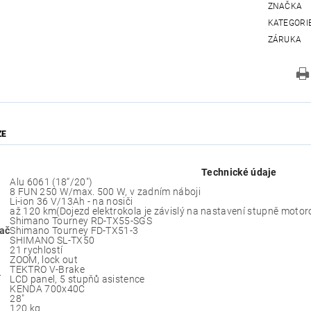
ZNAČKA
KATEGORI
ZÁRUKA
ZE
Technické údaje
Alu 6061 (18“/20")
8 FUN 250 W/max. 500 W, v zadním náboji
Li-ion 36 V/13Ah - na nosiči
až 120 km(Dojezd elektrokola je závislý na nastavení stupně motorov
Shimano Tourney RD-TX55-SGS
ač
Shimano Tourney FD-TX51-3
SHIMANO SL-TX50
21 rychlostí
ZOOM, lock out
TEKTRO V-Brake
í
LCD panel, 5 stupňů asistence
KENDA 700x40C
28"
120 kg