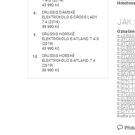
7.4-S (2019)
Hmotnos
43 990 Kč
CRUSSIS DÁMSKÉ
ELEKTROKOLO E-CROSS LADY
JAK 
7.4 (2019)
39 990 Kč
Označen
CRUSSIS HORSKÉ
e-LARGO 
ELEKTROKOLO E-ATLAND 7.4-S
e-ATLAND
(2019)
e-ATLAND
e-GUERA
43 990 Kč
e-GUERA
CRUSSIS HORSKÉ
e-ATLAND
ELEKTROKOLO E-ATLAND 7.4
e-GORDO
e-SAVELA
(2019)
e-GORDO
39 990 Kč
e-SAVELA
e-CITY 5
e-CITY 2
e-CITY 1
e-CITY 1
e-ATLAND
e-GUERA
e-GORDO
e-SAVELA
e-CITY 7
Buďte prvn
Přid