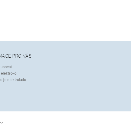
MACE PRO VÁS
kupovat
elektrokol
o je elektrokolo
na