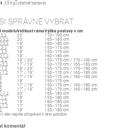
t
23 Kg (včetně baterie)
SI SPRÁVNĚ VYBRAT
í modelu
Velikost rámu
Výška postavy v cm
5.2
20"
170–190 cm
 5.2
20"
165–185 cm
 3.2
19"
160–180 cm
 3.2
18"
155–175 cm
 3.3
18"
155–175 cm
 1.2
19"
160–180 cm
 3.2
18" / 20"
155–175 cm / 170–190 cm
 3.2
17" / 19"
150–170 cm / 165–185 cm
 1.2
18" / 20"
155–175 cm / 170–190 cm
 1.2
17" / 19"
150–170 cm / 165–185 cm
.4
17" / 19"
150–170 cm / 160–180 cm
.2
18"
155–175 cm
.5
17" / 19"
150–170 cm / 160–180 cm
.6
17" / 19"
150–170 cm / 160–180 cm
 7.2
20"
165–185 cm
 7.2
18"
155–180 cm
 7.2
19"
160–185 cm
 7.2
17"
150–175 cm
.2
18"
155–180 cm
í, kdo napíše příspěvek k této položce.
at komentář