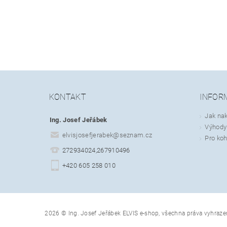
KONTAKT
INFOR
Jak na
Ing. Josef Jeřábek
Výhody 
elvisjosefjerabek
@
seznam.cz
Pro koh
272934024,267910496
+420 605 258 010
2026 © Ing. Josef Jeřábek ELVIS e-shop, všechna práva vyhraze