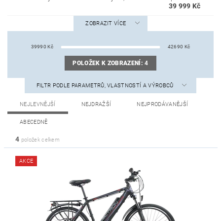
39 999 Kč
ZOBRAZIT VÍCE
39990
Kč
42690
Kč
POLOŽEK K ZOBRAZENÍ:
4
FILTR PODLE PARAMETRŮ, VLASTNOSTÍ A VÝROBCŮ
NEJLEVNĚJŠÍ
NEJDRAŽŠÍ
NEJPRODÁVANĚJŠÍ
ABECEDNĚ
4
položek celkem
AKCE