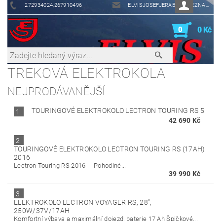
272934024,267910496
ELVISJOSEFJERABEK@SEZNAM.CZ
0
0 Kč
TREKOVÁ ELEKTROKOLA
NEJPRODÁVANĚJŠÍ
TOURINGOVÉ ELEKTROKOLO LECTRON TOURING RS 5
1.
42 690 Kč
2.
TOURINGOVÉ ELEKTROKOLO LECTRON TOURING RS (17AH)
2016
Lectron Touring RS 2016 Pohodlné...
39 990 Kč
3.
ELEKTROKOLO LECTRON VOYAGER RS, 28",
250W/37V/17AH
Komfortní výbava a maximální dojezd, baterie 17 Ah Špičkové...