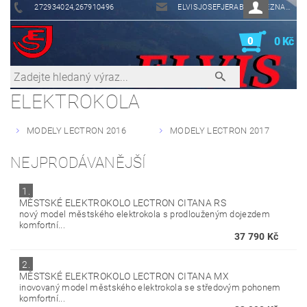
272934024,267910496
ELVISJOSEFJERABEK@SEZNAM.CZ
0
0 Kč
ELEKTROKOLA
MODELY LECTRON 2016
MODELY LECTRON 2017
NEJPRODÁVANĚJŠÍ
1.
MĚSTSKÉ ELEKTROKOLO LECTRON CITANA RS
nový model městského elektrokola s prodlouženým dojezdem
komfortní...
37 790 Kč
2.
MĚSTSKÉ ELEKTROKOLO LECTRON CITANA MX
inovovaný model městského elektrokola se středovým pohonem
komfortní...