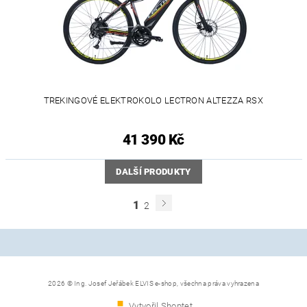
TREKINGOVÉ ELEKTROKOLO LECTRON ALTEZZA RSX
41 390 Kč
DALŠÍ PRODUKTY
1
2
2026 © Ing. Josef Jeřábek ELVIS e-shop, všechna práva vyhrazena
Vytvořil Shoptet