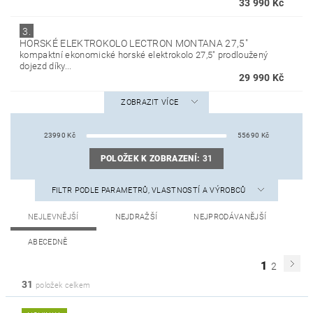
33 990 Kč
3.
HORSKÉ ELEKTROKOLO LECTRON MONTANA 27,5"
kompaktní ekonomické horské elektrokolo 27,5" prodloužený
dojezd díky...
29 990 Kč
ZOBRAZIT VÍCE
23990
Kč
55690
Kč
POLOŽEK K ZOBRAZENÍ:
31
FILTR PODLE PARAMETRŮ, VLASTNOSTÍ A VÝROBCŮ
NEJLEVNĚJŠÍ
NEJDRAŽŠÍ
NEJPRODÁVANĚJŠÍ
ABECEDNĚ
1
2
31
položek celkem