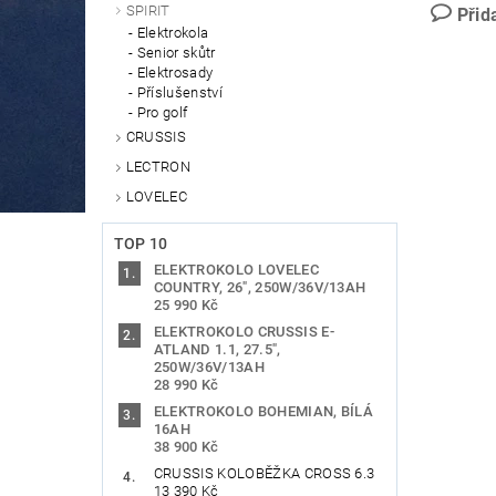
SPIRIT
Přid
Elektrokola
Senior skůtr
Elektrosady
Příslušenství
Pro golf
CRUSSIS
LECTRON
LOVELEC
TOP 10
ELEKTROKOLO LOVELEC
COUNTRY, 26", 250W/36V/13AH
25 990 Kč
ELEKTROKOLO CRUSSIS E-
ATLAND 1.1, 27.5",
250W/36V/13AH
28 990 Kč
ELEKTROKOLO BOHEMIAN, BÍLÁ
16AH
38 900 Kč
CRUSSIS KOLOBĚŽKA CROSS 6.3
13 390 Kč