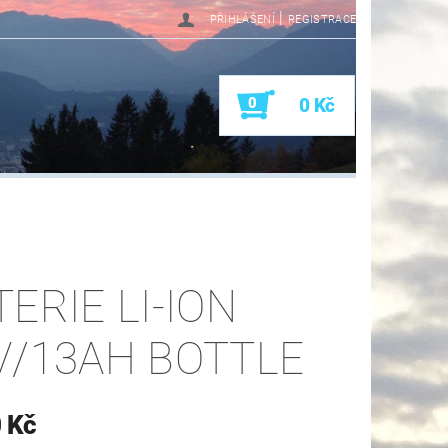
|
PŘIHLÁŠENÍ
REGISTRACE
0
0 Kč
TERIE LI-ION
V/13AH BOTTLE
 Kč