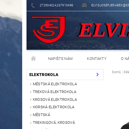
272934024,267910496
ELVISJOSEFJERABEK@S
NAPIŠTE NÁM
KONTAKTY
O N
Domů
Děl
ELEKTROKOLA
MĚSTSKÁ ELEKTROKOLA
TREKOVÁ ELEKTROKOLA
KROSOVÁ ELEKTROKOLA
HORSKÁ ELEKTROKOLA
MĚSTSKÁ
TREKINGOVÁ, KROSOVÁ