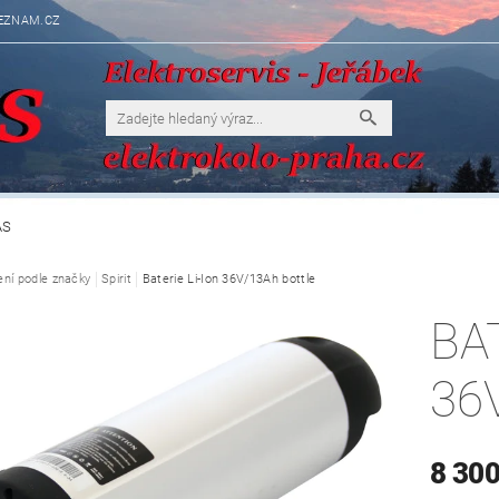
EZNAM.CZ
ÁS
ení podle značky
Spirit
Baterie Li-Ion 36V/13Ah bottle
BA
36
8 300