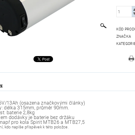
KÓD PROD
ZNAČKA
KATEGORI
ZE
36V/13Ah (osazena značkovými články)
y: délka 315mm, průměr 90mm.
t: baterie 2,8kg
em dodávky je baterie bez držáku
např pro kola Spirit MTB26 a MTB27,5
í, kdo napíše příspěvek k této položce.