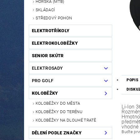
HORSKÁ (MTB)
SKLÁDACÍ
STŘEDOVÝ POHON
ELEKTROTŘÍKOLY
ELEKTROKOLOBĚŽKY
SENIOR SKÚTR
ELEKTROSADY
POPIS
PRO GOLF
DISKU
KOLOBĚŽKY
KOLOBĚŽKY DO MĚSTA
Li-Ion 
Rozměr
KOLOBĚŽKY DO TERÉNU
Hmotnos
KOLOBĚŽKY NA DLOUHÉ TRATĚ
předmět
vhodné 
Buďte prvn
DĚLENÍ PODLE ZNAČKY