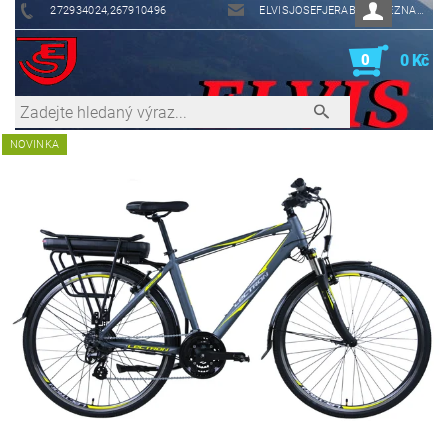
272934024,267910496
ELVISJOSEFJERABEK@SEZNAM.CZ
0
0 Kč
NOVINKA