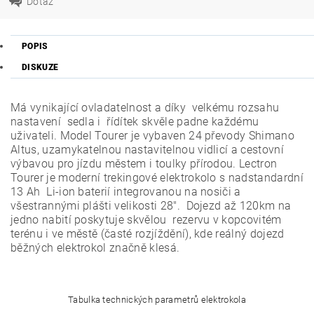
Dotaz
POPIS
DISKUZE
Má vynikající ovladatelnost a díky velkému rozsahu
nastavení sedla i řídítek skvěle padne každému
uživateli. Model Tourer je vybaven 24 převody Shimano
Altus, uzamykatelnou nastavitelnou vidlicí a cestovní
výbavou pro jízdu městem i toulky přírodou. Lectron
Tourer je moderní trekingové elektrokolo s nadstandardní
13 Ah Li-ion baterií integrovanou na nosiči a
všestrannými plášti velikosti 28". Dojezd až 120km na
jedno nabití poskytuje skvělou rezervu v kopcovitém
terénu i ve městě (časté rozjíždění), kde reálný dojezd
běžných elektrokol značně klesá.
Tabulka technických parametrů elektrokola