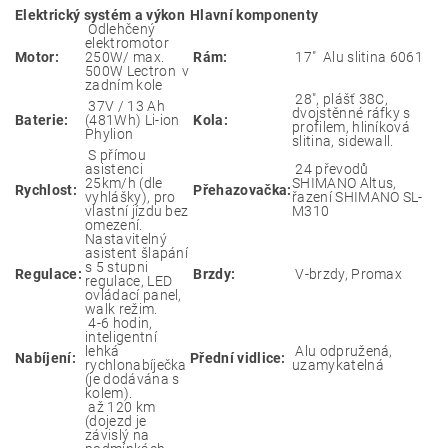
Elektrický systém a výkon
Hlavní komponenty
Odlehčený
elektromotor
Motor:
250W/ max.
Rám:
17" Alu slitina 6061
500W Lectron v
zadním kole
28", plášť 38C,
37V / 13 Ah
dvojstěnné ráfky s
Baterie:
(481Wh) Li-ion
Kola:
profilem, hliníková
Phylion
slitina, sidewall.
S přímou
asistenci
24 převodů
25km/h (dle
SHIMANO Altus,
Rychlost:
Přehazovačka:
vyhlášky), pro
řazení SHIMANO SL-
vlastní jízdu bez
M310
omezení.
Nastavitelný
asistent šlapání
s 5 stupni
Regulace:
Brzdy:
V-brzdy, Promax
regulace, LED
ovládací panel,
walk režim.
4-6 hodin,
inteligentní
lehká
Alu odpružená,
Nabíjení:
Přední vidlice:
rychlonabíječka
uzamykatelná
(je dodávána s
kolem).
až 120 km
(dojezd je
závislý na