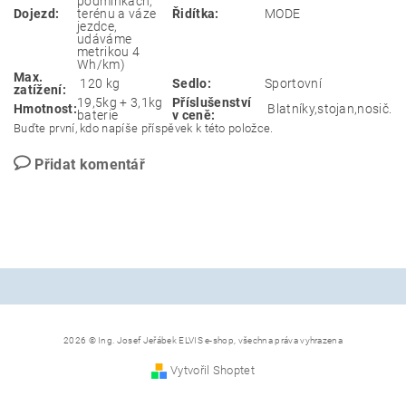
podmínkách,
Dojezd:
terénu a váze
Řidítka:
MODE
jezdce,
udáváme
metrikou 4
Wh/km)
Max.
120 kg
Sedlo:
Sportovní
zatížení:
19,5kg + 3,1kg
Příslušenství
Hmotnost:
Blatníky,stojan,nosič.
baterie
v ceně:
Buďte první, kdo napíše příspěvek k této položce.
Přidat komentář
2026 © Ing. Josef Jeřábek ELVIS e-shop, všechna práva vyhrazena
Vytvořil Shoptet