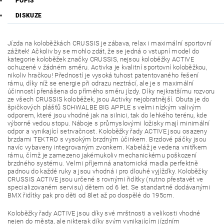
POPIS
DISKUZE
Jízda na koloběžkách CRUSSIS je zábava, relax i maximální sportovní
zážitek! Ačkoliv by se mohlo zdát, že se jedná o vstupní model do
kategorie koloběžek značky CRUSSIS, nejsou koloběžky ACTIVE
ochuzené v žádném směru. Activka je kvalitní sportovní koloběžkou,
nikoliv hračkou! Předností je vysoká tuhost patentovaného řešení
rámu, díky níž se energie při odrazu neztrácí, ale je s maximální
účinností přenášena do přímého směru jízdy. Díky nejkratšímu rozvoru
ze všech CRUSSIS koloběžek, jsou Activky nejobratnější. Obuta je do
špičkových plášťů SCHWALBE BIG APPLE s velmi nízkým valivým
odporem, které jsou vhodné jak na silnici, tak do lehkého terénu, kde
výborně vedou stopu. Náboje s průmyslovými ložisky mají minimální
odpor a vynikající setrvačnost. Koloběžky řady ACTIVE jsou osazeny
brzdami TEKTRO s vysokým brzdným účinkem. Brzdové páčky jsou
navíc vybaveny integrovaným zvonkem. Kabeláž je vedena vnitřkem
rámu, čímž je zamezeno jakémukoliv mechanickému poškození
brzdného systému. Velmi příjemná anatomická madla perfektně
padnou do každé ruky a jsou vhodná i pro dlouhé vyjížďky. Koloběžky
CRUSSIS ACTIVE jsou určené s rovnými řidítky (nutno přestavět ve
specializovaném servisu) dětem od 6 let. Se standartně dodávanými
BMX řidítky pak pro děti od 8let až po dospělé do 195cm.
Koloběžky řady ACTIVE jsou díky své mrštnosti a velikosti vhodné
nejen do města, ale nikterak díky svým vynikajícím jízdním