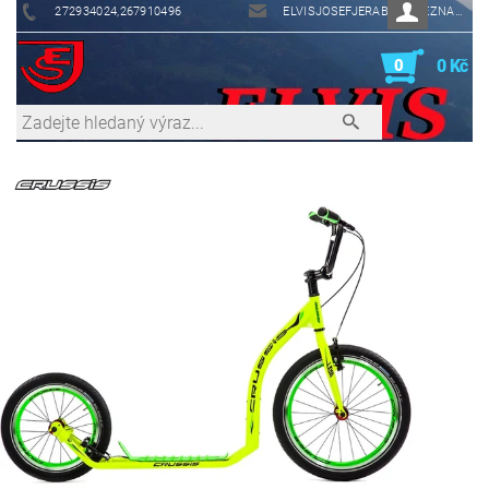
272934024,267910496
ELVISJOSEFJERABEK@SEZNAM.CZ
0
0 Kč