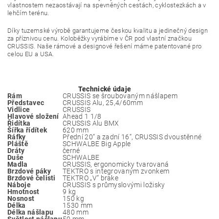
vlastnostem nezaostávají na spevněných cestách, cyklostezkách a v
lehčím terénu.
Díky tuzemské výrobě garantujeme českou kvalitu a jedinečný design
za příznivou cenu. Koloběžky vyrábíme v ČR pod vlastní značkou
CRUSSIS. Naše rámové a designové řešení máme patentované pro
celou EU a USA.
Technické údaje
Rám
CRUSSIS se šroubovaným nášlapem
Představec
CRUSSIS Alu, 25,4/60mm
Vidlice
CRUSSIS
Hlavové složení
Ahead 1 1/8
Řidítka
CRUSSIS Alu BMX
Šířka řídítek
620 mm
Ráfky
Přední 20“ a zadní 16“, CRUSSIS dvoustěnné
Pláště
SCHWALBE Big Apple
Dráty
černé
Duše
SCHWALBE
Madla
CRUSSIS, ergonomicky tvarovaná
Brzdové páky
TEKTRO s integrovaným zvonkem
Brzdové čelisti
TEKTRO „V“ brake
Náboje
CRUSSIS s průmyslovými ložisky
Hmotnost
9 kg
Nosnost
150 kg
Délka
1530 mm
Délka nášlapu
480 mm