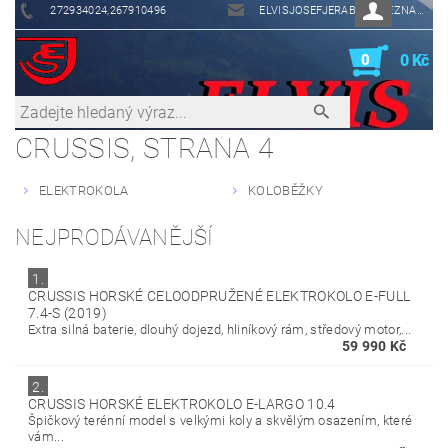
272934024,267910496
ELVISJOSEFJERABEK@SEZNAM.CZ
0
0 Kč
CRUSSIS
, STRANA 4
ELEKTROKOLA
KOLOBĚŽKY
NEJPRODÁVANĚJŠÍ
1.
CRUSSIS HORSKÉ CELOODPRUŽENÉ ELEKTROKOLO E-FULL
7.4-S (2019)
Extra silná baterie, dlouhý dojezd, hliníkový rám, středový motor,...
59 990 Kč
2.
CRUSSIS HORSKÉ ELEKTROKOLO E-LARGO 10.4
Špičkový terénní model s velkými koly a skvělým osazením, které
vám...