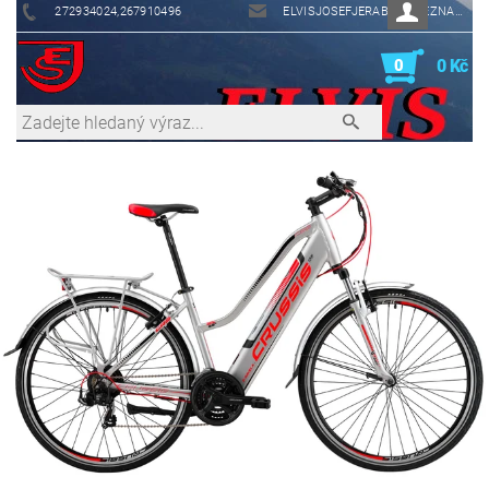
272934024,267910496
ELVISJOSEFJERABEK@SEZNAM.CZ
0
0 Kč