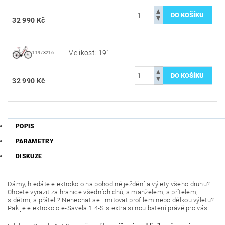
32 990 Kč
Velikost: 19"
11978216
32 990 Kč
POPIS
PARAMETRY
DISKUZE
Dámy, hledáte elektrokolo na pohodlné ježdění a výlety všeho druhu?
Chcete vyrazit za hranice všedních dnů, s manželem, s přítelem,
s dětmi, s přáteli? Nenechat se limitovat profilem nebo délkou výletu?
Pak je elektrokolo e-Savela 1.4-S s extra silnou baterií právě pro vás.