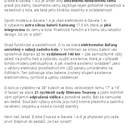
E-bike e-Savela 1.4-S je určen díky
sníženému hliníkovému rámu
právě pro dámy. Geometrie rámu zajišťuje nejen pohodlné nasednutí a
sesednutí z kola, ale také jeho skvělou stabilitu a ovladatelnost.
Oproti modelu e-Savela 1.4 je však elektrokolo e-Savela 1.4-
S vybaveno
extra silnou baterií Samsung
17,5 Ah, která je
plně
integrována
do rámu e-kola. Praktické, funkční a k tomu oku lahodící
design. Co víc si přát?
Snad funkčnost a spolehlivost. O tu se stará
elektromotor Bafang
umístěný v náboji zadního kola
. V kombinaci se silnou baterií vás
spolehlivě dopraví až do
vzdálenosti 140 km
– zde samozřejmě vždy
záleží na profilu trati a způsobu využití asistence, která je v případě
tohoto modelu pětistupňová. A jak vlastně asistenci ovládáte? Jako
u většiny elektrokol prostřednictvím LED panelu umístěného na
řídítkách. Ten zobrazuje stav baterie, zvolený stupeň asistence
elektromotoru, rychlost a ujetou vzdálenost
E-kolo je vyráběno na 28“ kolech ve dvou velikostech rámu 17“ a 19“.
O řazení se stará
21 rychlostí sady Shimano Tourney
a jízdní komfort
vám zpříjemní
odpružená vidlice
a pohodlné sedlo. Bát se nemusíte
ani deště. Součástí výbavy e-kola jsou totiž kromě předního a zadního
osvětlení, stojánku a nosiče rovněž blatníky.
Není nač čekat. E-bike Crussis e-Savela 1.4-S je připraven pro vaše
první šlápnutí do pedálů. Je čas vyrazit!