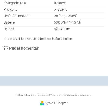
Kategorie kola
trekové
Pro koho
pro ženy
Umístění motoru
Bafang - zadní
Baterie
630 Wh / 17,5 Ah
Dojezd
až 140 km
Buďte první, kdo napíše příspěvek k této položce.
Přidat komentář
2026 © Ing. Josef Jeřábek ELVIS e-shop, všechna práva vyhrazena
Vytvořil Shoptet