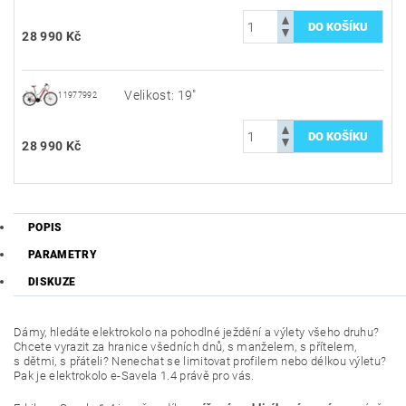
28 990 Kč
Velikost: 19"
11977992
28 990 Kč
POPIS
PARAMETRY
DISKUZE
Dámy, hledáte elektrokolo na pohodlné ježdění a výlety všeho druhu?
Chcete vyrazit za hranice všedních dnů, s manželem, s přítelem,
s dětmi, s přáteli? Nenechat se limitovat profilem nebo délkou výletu?
Pak je elektrokolo e-Savela 1.4 právě pro vás.