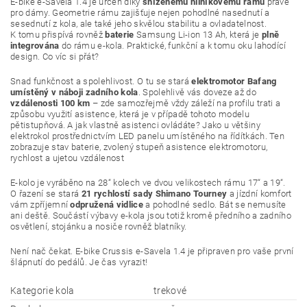
E-bike e-Savela 1.4 je určen díky
sníženému hliníkovému rámu
právě
pro dámy. Geometrie rámu zajišťuje nejen pohodlné nasednutí a
sesednutí z kola, ale také jeho skvělou stabilitu a ovladatelnost.
K tomu přispívá rovněž
baterie
Samsung Li-ion 13 Ah, která je
plně
integrována
do rámu e-kola. Praktické, funkční a k tomu oku lahodící
design. Co víc si přát?
Snad funkčnost a spolehlivost. O tu se stará
elektromotor Bafang
umístěný v náboji zadního kola
. Spolehlivě vás doveze až do
vzdálenosti 100 km
– zde samozřejmě vždy záleží na profilu trati a
způsobu využití asistence, která je v případě tohoto modelu
pětistupňová. A jak vlastně asistenci ovládáte? Jako u většiny
elektrokol prostřednictvím LED panelu umístěného na řídítkách. Ten
zobrazuje stav baterie, zvolený stupeň asistence elektromotoru,
rychlost a ujetou vzdálenost
E-kolo je vyráběno na 28“ kolech ve dvou velikostech rámu 17“ a 19“.
O řazení se stará
21 rychlostí sady Shimano Tourney
a jízdní komfort
vám zpříjemní
odpružená vidlice
a pohodlné sedlo. Bát se nemusíte
ani deště. Součástí výbavy e-kola jsou totiž kromě předního a zadního
osvětlení, stojánku a nosiče rovněž blatníky.
Není nač čekat. E-bike Crussis e-Savela 1.4 je připraven pro vaše první
šlápnutí do pedálů. Je čas vyrazit!
Kategorie kola
trekové