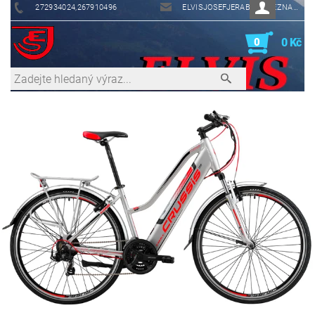
272934024,267910496
ELVISJOSEFJERABEK@SEZNAM.CZ
0
0 Kč