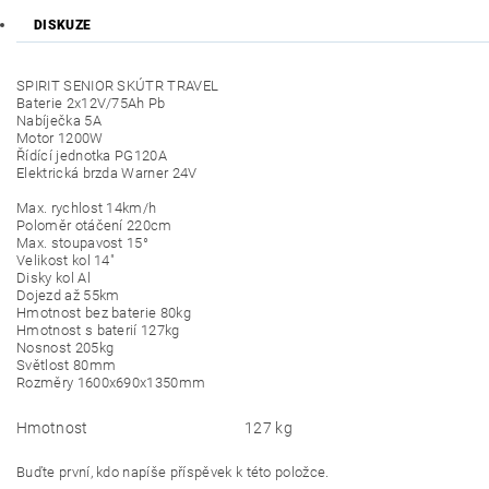
DISKUZE
SPIRIT SENIOR SKÚTR TRAVEL
Baterie 2x12V/75Ah Pb
Nabíječka 5A
Motor 1200W
Řídící jednotka PG120A
Elektrická brzda Warner 24V
Max. rychlost 14km/h
Poloměr otáčení 220cm
Max. stoupavost 15°
Velikost kol 14"
Disky kol Al
Dojezd až 55km
Hmotnost bez baterie 80kg
Hmotnost s baterií 127kg
Nosnost 205kg
Světlost 80mm
Rozměry 1600x690x1350mm
Hmotnost
127 kg
Buďte první, kdo napíše příspěvek k této položce.