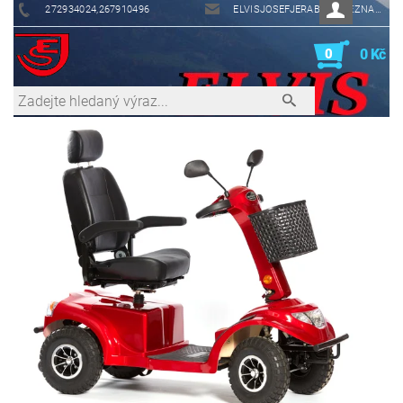
272934024,267910496
ELVISJOSEFJERABEK@SEZNAM.CZ
0
0 Kč