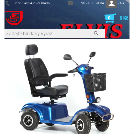
272934024,267910496
ELVISJOSEFJERABEK@SEZNAM.CZ
0
0 Kč