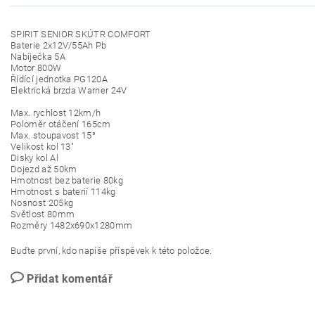
SPIRIT SENIOR SKÚTR COMFORT
Baterie 2x12V/55Ah Pb
Nabíječka 5A
Motor 800W
Řídící jednotka PG120A
Elektrická brzda Warner 24V
Max. rychlost 12km/h
Poloměr otáčení 165cm
Max. stoupavost 15°
Velikost kol 13"
Disky kol Al
Dojezd až 50km
Hmotnost bez baterie 80kg
Hmotnost s baterií 114kg
Nosnost 205kg
Světlost 80mm
Rozměry 1482x690x1280mm
Buďte první, kdo napíše příspěvek k této položce.
Přidat komentář