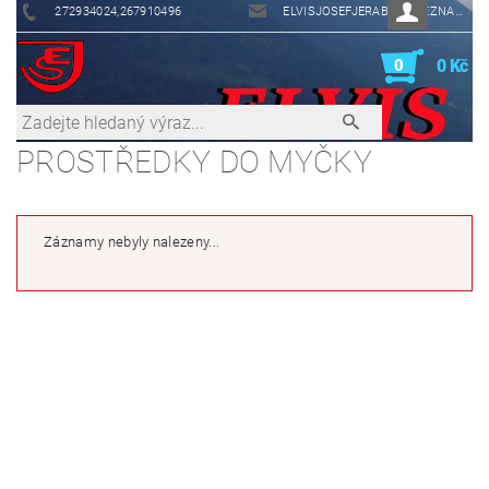
272934024,267910496
ELVISJOSEFJERABEK@SEZNAM.CZ
0
0 Kč
PROSTŘEDKY DO MYČKY
Záznamy nebyly nalezeny...