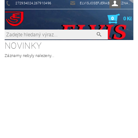
272934024,267910496
ELVISJOSEFJERABEK@SEZNAM.CZ
0
0 Kč
NOVINKY
Záznamy nebyly nalezeny...