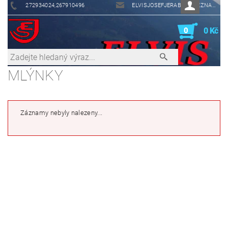
272934024,267910496
ELVISJOSEFJERABEK@SEZNAM.CZ
0
0 Kč
MLÝNKY
Záznamy nebyly nalezeny...