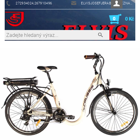
272934024,267910496
ELVISJOSEFJERABEK@SEZNAM.CZ
0
0 Kč