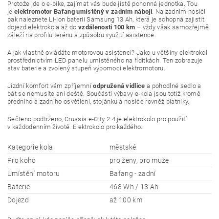
Protože jde o e-bike, zajímat vás bude jistě pohonná jednotka. Tou
je
elektromotor Bafang umístěný v zadním náboji
. Na zadním nosiči
pak naleznete Li-Ion baterii Samsung 13 Ah, která je schopná zajistit
dojezd elektrokola až do
vzdálenosti 100 km
– vždy však samozřejmě
záleží na profilu terénu a způsobu využití asistence.
A jak vlastně ovládáte motorovou asistenci? Jako u většiny elektrokol
prostřednictvím LED panelu umístěného na řídítkách. Ten zobrazuje
stav baterie a zvolený stupeň výpomoci elektromotoru.
Jízdní komfort vám zpříjemní
odpružená vidlice
a pohodlné sedlo a
bát se nemusíte ani deště. Součástí výbavy e-kola jsou totiž kromě
předního a zadního osvětlení, stojánku a nosiče rovněž blatníky.
Sečteno podtrženo, Crussis e-City 2.4 je elektrokolo pro použití
v každodenním životě. Elektrokolo pro každého.
Kategorie kola
městské
Pro koho
pro ženy, pro muže
Umístění motoru
Bafang - zadní
Baterie
468 Wh / 13 Ah
Dojezd
až 100 km