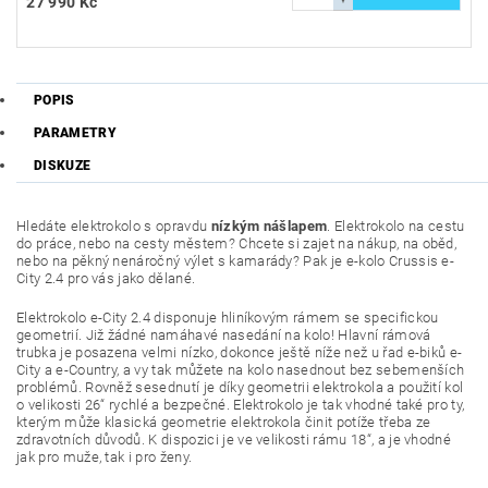
27 990 Kč
POPIS
PARAMETRY
DISKUZE
Hledáte elektrokolo s opravdu
nízkým nášlapem
. Elektrokolo na cestu
do práce, nebo na cesty městem? Chcete si zajet na nákup, na oběd,
nebo na pěkný nenáročný výlet s kamarády? Pak je e-kolo Crussis e-
City 2.4 pro vás jako dělané.
Elektrokolo e-City 2.4 disponuje hliníkovým rámem se specifickou
geometrií. Již žádné namáhavé nasedání na kolo! Hlavní rámová
trubka je posazena velmi nízko, dokonce ještě níže než u řad e-biků e-
City a e-Country, a vy tak můžete na kolo nasednout bez sebemenších
problémů. Rovněž sesednutí je díky geometrii elektrokola a použití kol
o velikosti 26“ rychlé a bezpečné. Elektrokolo je tak vhodné také pro ty,
kterým může klasická geometrie elektrokola činit potíže třeba ze
zdravotních důvodů. K dispozici je ve velikosti rámu 18“, a je vhodné
jak pro muže, tak i pro ženy.