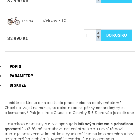
32 990 Kč
Velikost: 19"
11793764
32 990 Kč
POPIS
PARAMETRY
DISKUZE
Hledáte elektrokolo na cestu do práce, nebo na cesty městem?
Chcete si zajet na nákup, na oběd, nebo na pěkný nenáročný výlet
s kamarády? Pak je e-kolo Crussis e-Country 5.6-S pro vás jako dělané.
Elektrokolo e-Country 5.6-S disponuje
hliníkovým rámem s pohodlnou
geometrií
. Již žádné namáhavé nasedání na kolo! Hlavní rámová
trubka je posazena velmi nízko a vy tak můžete na kolo nasednout bez
sebemenších problémů. Rovněž sesednutí je díky geometrii