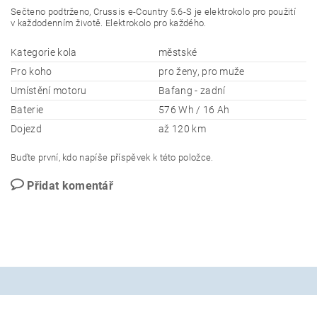
Sečteno podtrženo, Crussis e-Country 5.6-S je elektrokolo pro použití
v každodenním životě. Elektrokolo pro každého.
Kategorie kola
městské
Pro koho
pro ženy, pro muže
Umístění motoru
Bafang - zadní
Baterie
576 Wh / 16 Ah
Dojezd
až 120 km
Buďte první, kdo napíše příspěvek k této položce.
Přidat komentář