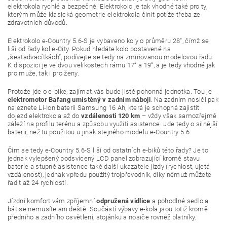
elektrokola rychlé a bezpečné. Elektrokolo je tak vhodné také pro ty,
kterým může klasická geometrie elektrokola činit potíže třeba ze
zdravotních důvodů.
Elektrokolo e-Country 5.6-S je vybaveno koly o průměru 28“, čímž se
liší od řady kol e-City. Pokud hledáte kolo postavené na
„šestadvacítkách“, podívejte se tedy na zmiňovanou modelovou řadu.
K dispozici je ve dvou velikostech rámu 17“ a 19“, a je tedy vhodné jak
pro muže, tak i pro ženy.
Protože jde o e-bike, zajímat vás bude jistě pohonná jednotka. Tou je
elektromotor Bafang umístěný v zadním náboji
. Na zadním nosiči pak
naleznete Li-Ion baterii Samsung 16 Ah, která je schopná zajistit
dojezd elektrokola až do
vzdálenosti 120 km
– vždy však samozřejmě
záleží na profilu terénu a způsobu využití asistence. Jde tedy o silnější
baterii, než tu použitou u jinak stejného modelu e-Country 5.6.
Čím se tedy e-Country 5.6-S liší od ostatních e-biků této řady? Je to
jednak vylepšený podsvícený LCD panel zobrazující kromě stavu
baterie a stupně asistence také další ukazatele jízdy (rychlost, ujetá
vzdálenost), jednak vpředu použitý trojpřevodník, díky němuž můžete
řadit až 24 rychlostí.
Jízdní komfort vám zpříjemní
odpružená vidlice
a pohodlné sedlo a
bát se nemusíte ani deště. Součástí výbavy e-kola jsou totiž kromě
předního a zadního osvětlení, stojánku a nosiče rovněž blatníky.