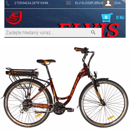
272934024,267910496
ELVISJOSEFJERABEK@SEZNAM.CZ
0
0 Kč