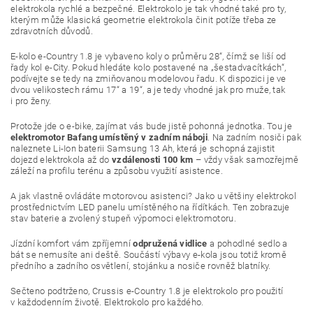
elektrokola rychlé a bezpečné. Elektrokolo je tak vhodné také pro ty,
kterým může klasická geometrie elektrokola činit potíže třeba ze
zdravotních důvodů.
E-kolo e-Country 1.8 je vybaveno koly o průměru 28“, čímž se liší od
řady kol e-City. Pokud hledáte kolo postavené na „šestadvacítkách“,
podívejte se tedy na zmiňovanou modelovou řadu. K dispozici je ve
dvou velikostech rámu 17“ a 19“, a je tedy vhodné jak pro muže, tak
i pro ženy.
Protože jde o e-bike, zajímat vás bude jistě pohonná jednotka. Tou je
elektromotor Bafang umístěný v zadním náboji
. Na zadním nosiči pak
naleznete Li-Ion baterii Samsung 13 Ah, která je schopná zajistit
dojezd elektrokola až do
vzdálenosti 100 km
– vždy však samozřejmě
záleží na profilu terénu a způsobu využití asistence.
A jak vlastně ovládáte motorovou asistenci? Jako u většiny elektrokol
prostřednictvím LED panelu umístěného na řídítkách. Ten zobrazuje
stav baterie a zvolený stupeň výpomoci elektromotoru.
Jízdní komfort vám zpříjemní
odpružená vidlice
a pohodlné sedlo a
bát se nemusíte ani deště. Součástí výbavy e-kola jsou totiž kromě
předního a zadního osvětlení, stojánku a nosiče rovněž blatníky.
Sečteno podtrženo, Crussis e-Country 1.8 je elektrokolo pro použití
v každodenním životě. Elektrokolo pro každého.