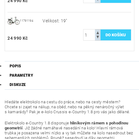
24 990 Kč
Velikost: 19"
11791194
24 990 Kč
POPIS
PARAMETRY
DISKUZE
Hledáte elektrokolo na cestu do práce, nebo na cesty městem?
Chcete si zajet na nákup, na oběd, nebo na pěkný nenáročný výlet
s kamarády? Pak je e-kolo Crussis e-Country 1.8 pro vás jako dělané.
Elektrokolo e-Country 1.8 disponuje
hliníkovým rámem s pohodlnou
geometrií
. Již žádné namáhavé nasedání na kolo! Hlavní rámová
trubka je posazena velmi nízko a vy tak můžete na kolo nasednout bez
sebemenších problémů. Rovněž sesednutí je díky geometrii