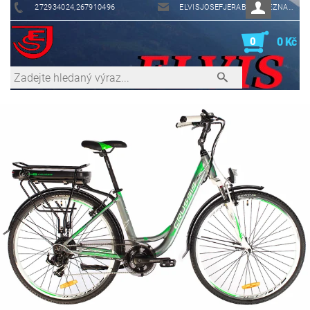
272934024,267910496
ELVISJOSEFJERABEK@SEZNAM.CZ
0
0 Kč