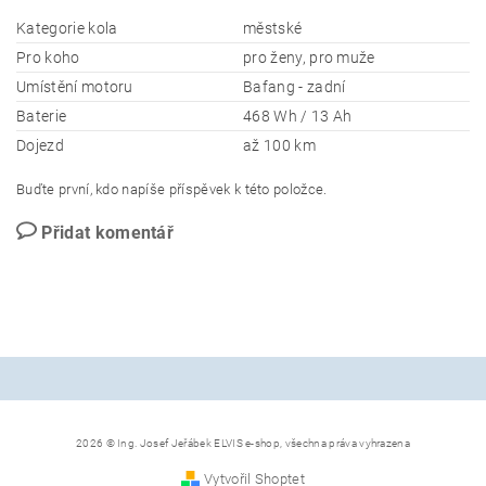
Kategorie kola
městské
Pro koho
pro ženy, pro muže
Umístění motoru
Bafang - zadní
Baterie
468 Wh / 13 Ah
Dojezd
až 100 km
Buďte první, kdo napíše příspěvek k této položce.
Přidat komentář
2026 © Ing. Josef Jeřábek ELVIS e-shop, všechna práva vyhrazena
Vytvořil Shoptet