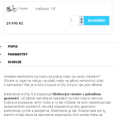
Velikost: 19"
11794556
29 990 Kč
POPIS
PARAMETRY
DISKUZE
Hledáte elektrokolo na cestu do práce, nebo na cesty městem?
Chcete si zajet na nákup, na oběd, nebo na pěkný nenáročný výlet
s kamarády? Pak je e-kolo Crussis e-City 5.6 pro vás jako dělané.
Elektrokolo e-City 5.6 disponuje
hliníkovým rámem s pohodlnou
geometrií
. Již žádné namáhavé nasedání na kolo! Hlavní rámová
trubka je posazena velmi nízko a vy tak můžete na kolo nasednout bez
sebemenších problémů. Rovněž sesednutí je díky geometrii
elektrokola rychlé a bezpečné. Elektrokolo je tak vhodné také pro ty,
kterým může klasická geometrie elektrokola činit potíže třeba ze