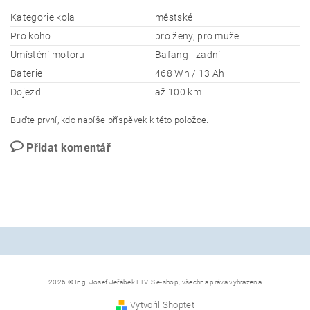
Kategorie kola
městské
Pro koho
pro ženy, pro muže
Umístění motoru
Bafang - zadní
Baterie
468 Wh / 13 Ah
Dojezd
až 100 km
Buďte první, kdo napíše příspěvek k této položce.
Přidat komentář
2026 © Ing. Josef Jeřábek ELVIS e-shop, všechna práva vyhrazena
Vytvořil Shoptet