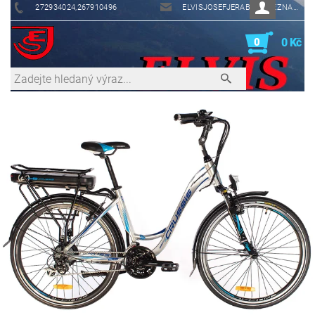
272934024,267910496
ELVISJOSEFJERABEK@SEZNAM.CZ
0
0 Kč