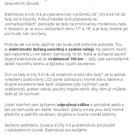
zdravotních důvodů.
Elektrokolo e-City 5.6 je vybaveno koly o průměru 26“, čímž se liší od
řady kol e-Country. Pokud hledáte kolo postavené na
„osmadvacítkách“, podívejte se tedy na zmiňovanou modelovou řadu.
K dispozici je ve dvou velikostech rámu 17“ a 19“, a je tedy vhodné jak
pro muže, tak i pro ženy.
Protože jde o e-bike, zajímat vás bude jistě pohonná jednotka. Tou
je
elektromotor Bafang umístěný v zadním náboji
. Na zadním nosiči
pak naleznete Li-Ion baterii Samsung 13 Ah, která je schopná zajistit
dojezd elektrokola až do
vzdálenosti 100 km
– vždy však samozřejmě
záleží na profilu terénu a způsobu využití asistence.
Čím se tedy e-City 5.6 liší od ostatních e-biků této řady? Je to jednak
vylepšený podsvícený LCD panel zobrazující kromě stavu baterie a
stupně asistence také další ukazatele jízdy (rychlost, ujetá
vzdálenost), jednak vpředu použitý trojpřevodník, díky němuž můžete
řadit až 24 rychlostí.
Jízdní komfort vám zpříjemní
odpružená vidlice
a pohodlné sedlo a
bát se nemusíte ani deště. Součástí výbavy e-kola jsou totiž kromě
předního a zadního osvětlení, stojánku a nosiče rovněž blatníky.
Sečteno podtrženo, Crussis e-City 5.6 je elektrokolo pro použití
v každodenním životě. Elektrokolo pro každého.