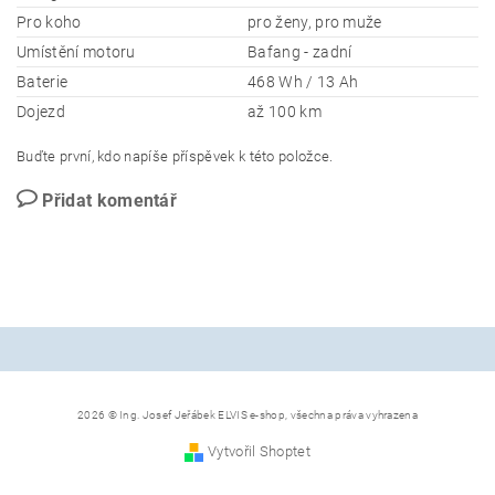
Pro koho
pro ženy, pro muže
Umístění motoru
Bafang - zadní
Baterie
468 Wh / 13 Ah
Dojezd
až 100 km
Buďte první, kdo napíše příspěvek k této položce.
Přidat komentář
2026 © Ing. Josef Jeřábek ELVIS e-shop, všechna práva vyhrazena
Vytvořil Shoptet