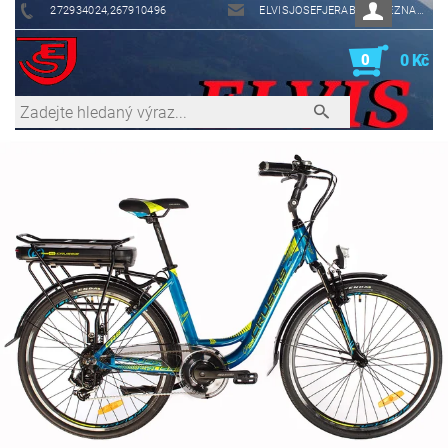
272934024,267910496
ELVISJOSEFJERABEK@SEZNAM.CZ
0
0 Kč