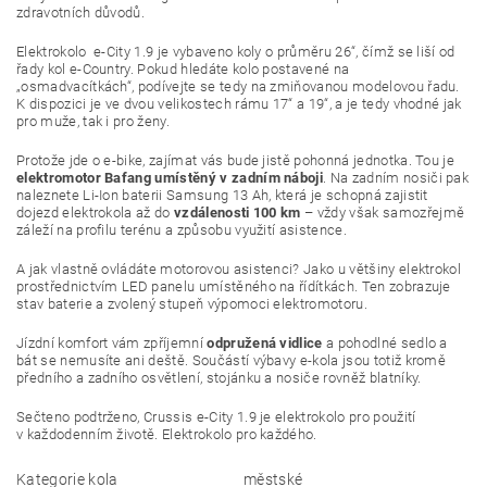
zdravotních důvodů.
Elektrokolo e-City 1.9 je vybaveno koly o průměru 26“, čímž se liší od
řady kol e-Country. Pokud hledáte kolo postavené na
„osmadvacítkách“, podívejte se tedy na zmiňovanou modelovou řadu.
K dispozici je ve dvou velikostech rámu 17“ a 19“, a je tedy vhodné jak
pro muže, tak i pro ženy.
Protože jde o e-bike, zajímat vás bude jistě pohonná jednotka. Tou je
elektromotor Bafang umístěný v zadním náboji
. Na zadním nosiči pak
naleznete Li-Ion baterii Samsung 13 Ah, která je schopná zajistit
dojezd elektrokola až do
vzdálenosti 100 km
– vždy však samozřejmě
záleží na profilu terénu a způsobu využití asistence.
A jak vlastně ovládáte motorovou asistenci? Jako u většiny elektrokol
prostřednictvím LED panelu umístěného na řídítkách. Ten zobrazuje
stav baterie a zvolený stupeň výpomoci elektromotoru.
Jízdní komfort vám zpříjemní
odpružená vidlice
a pohodlné sedlo a
bát se nemusíte ani deště. Součástí výbavy e-kola jsou totiž kromě
předního a zadního osvětlení, stojánku a nosiče rovněž blatníky.
Sečteno podtrženo, Crussis e-City 1.9 je elektrokolo pro použití
v každodenním životě. Elektrokolo pro každého.
Kategorie kola
městské