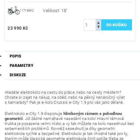
Velikost: 19"
11718692
23 990 Kč
POPIS
PARAMETRY
DISKUZE
Hledáte elektrokolo na cestu do práce, nebo na cesty městem?
Chcete si zajet na nákup, na oběd, nebo na pěkný nenáročný výlet
s kamarády? Pak je e-kolo Crussis e-City 1.9 pro vás jako dělané.
Elektrokolo e-City 1.9 disponuje
hli­níkovým rámem s pohodlnou
geometrií
. Již žádné namáhavé nasedání na kolo! Hlavní rámová
trubka je posazena velmi nízko a vy tak můžete na kolo nasednout bez
sebemenších problémů. Rovněž sesednutí je díky geometrii
elektrokola rychlé a bezpečné. Elektrokolo je tak vhodné také pro ty,
kterým může klasická geometrie elektrokola činit potíže třeba ze