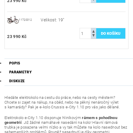
23 990 Kč
Velikost: 19"
11720012
23 990 Kč
POPIS
PARAMETRY
DISKUZE
Hledáte elektrokolo na cestu do práce, nebo na cesty městem?
Chcete si zajet na nákup, na oběd, nebo na pěkný nenáročný výlet
s kamarády? Pak je e-kolo Crussis e-City 1.10 pro vás jako dělané.
Elektrokolo e-City 1.10 disponuje hliníkovým
rámem s pohodlnou
geometrií
. Již žádné namáhavé nasedání na kolo! Hlavní rámová
trubka je posazena velmi nízko a vy tak můžete na kolo nasednout bez
sebemenších problémů. Rovněž sesednutí je díky geometrii