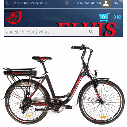
272934024,267910496
ELVISJOSEFJERABEK@SEZNAM.CZ
0
0 Kč