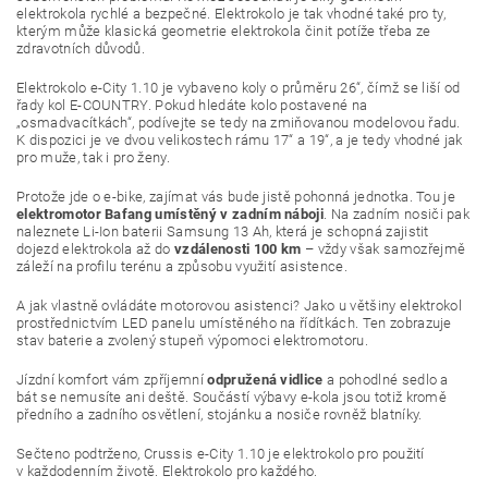
elektrokola rychlé a bezpečné. Elektrokolo je tak vhodné také pro ty,
kterým může klasická geometrie elektrokola činit potíže třeba ze
zdravotních důvodů.
Elektrokolo e-City 1.10 je vybaveno koly o průměru 26“, čímž se liší od
řady kol E-COUNTRY. Pokud hledáte kolo postavené na
„osmadvacítkách“, podívejte se tedy na zmiňovanou modelovou řadu.
K dispozici je ve dvou velikostech rámu 17“ a 19“, a je tedy vhodné jak
pro muže, tak i pro ženy.
Protože jde o e-bike, zajímat vás bude jistě pohonná jednotka. Tou je
elektromotor Bafang umístěný v zadním náboji
. Na zadním nosiči pak
naleznete Li-Ion baterii Samsung 13 Ah, která je schopná zajistit
dojezd elektrokola až do
vzdálenosti 100 km
– vždy však samozřejmě
záleží na profilu terénu a způsobu využití asistence.
A jak vlastně ovládáte motorovou asistenci? Jako u většiny elektrokol
prostřednictvím LED panelu umístěného na řídítkách. Ten zobrazuje
stav baterie a zvolený stupeň výpomoci elektromotoru.
Jízdní komfort vám zpříjemní
odpružená vidlice
a pohodlné sedlo a
bát se nemusíte ani deště. Součástí výbavy e-kola jsou totiž kromě
předního a zadního osvětlení, stojánku a nosiče rovněž blatníky.
Sečteno podtrženo, Crussis e-City 1.10 je elektrokolo pro použití
v každodenním životě. Elektrokolo pro každého.