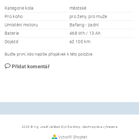
Kategorie kola
městské
Pro koho
pro ženy, pro muže
Umístění motoru
Bafang - zadní
Baterie
468 Wh / 13 Ah
Dojezd
až 100 km
Buďte první, kdo napíše příspěvek k této položce.
Přidat komentář
2026 © Ing. Josef Jeřábek ELVIS e-shop, všechna práva vyhrazena
Vytvořil Shoptet