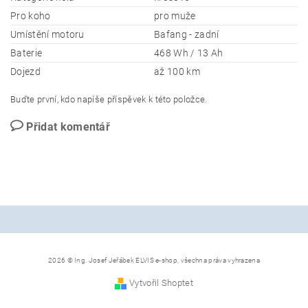
Pro koho
pro muže
Umístění motoru
Bafang - zadní
Baterie
468 Wh / 13 Ah
Dojezd
až 100 km
Buďte první, kdo napíše příspěvek k této položce.
Přidat komentář
2026 © Ing. Josef Jeřábek ELVIS e-shop, všechna práva vyhrazena
Vytvořil Shoptet