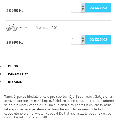
28 990 Kč
Velikost: 20"
11831464
28 990 Kč
POPIS
PARAMETRY
DISKUZE
Pánové, pokud hledáte e-kolo pro sportovnější jízdu nebo výlet, jste na
správné adrese. Pánské krosové elektrokolo e-Cross 1.4 je totiž určené
nejen pro výlety všeho druhu na silnicích a cyklostezkách, ale zvládne
také
sportovnější ježdění v lehkém terénu
. Již se nemusíte bát
kopcovitého profilu výletu. Naopak! Do trati se můžete pustit s vervou
sobě vlastní. Je čas vyrazit!