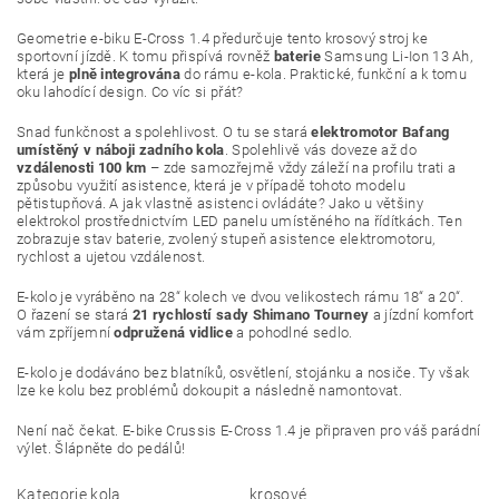
Geometrie e-biku E-Cross 1.4 předurčuje tento krosový stroj ke
sportovní jízdě. K tomu přispívá rovněž
baterie
Samsung Li-Ion 13 Ah,
která je
plně integrována
do rámu e-kola. Praktické, funkční a k tomu
oku lahodící design. Co víc si přát?
Snad funkčnost a spolehlivost. O tu se stará
elektromotor Bafang
umístěný v náboji zadního kola
. Spolehlivě vás doveze až do
vzdálenosti 100 km
– zde samozřejmě vždy záleží na profilu trati a
způsobu využití asistence, která je v případě tohoto modelu
pětistupňová. A jak vlastně asistenci ovládáte? Jako u většiny
elektrokol prostřednictvím LED panelu umístěného na řídítkách. Ten
zobrazuje stav baterie, zvolený stupeň asistence elektromotoru,
rychlost a ujetou vzdálenost.
E-kolo je vyráběno na 28“ kolech ve dvou velikostech rámu 18“ a 20“.
O řazení se stará
21 rychlostí sady Shimano Tourney
a jízdní komfort
vám zpříjemní
odpružená vidlice
a pohodlné sedlo.
E-kolo je dodáváno bez blatníků, osvětlení, stojánku a nosiče. Ty však
lze ke kolu bez problémů dokoupit a následně namontovat.
Není nač čekat. E-bike Crussis E-Cross 1.4 je připraven pro váš parádní
výlet. Šlápněte do pedálů!
Kategorie kola
krosové