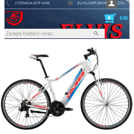
272934024,267910496
ELVISJOSEFJERABEK@SEZNAM.CZ
0
0 Kč