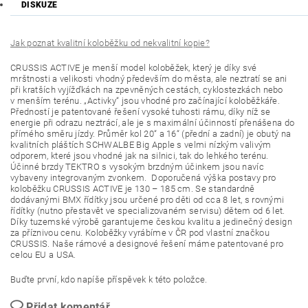
DISKUZE
Jak poznat kvalitní koloběžku od nekvalitní kopie?
CRUSSIS ACTIVE je menší model koloběžek, který je díky své
mrštnosti a velikosti vhodný především do města, ale neztratí se ani
při kratších vyjížďkách na zpevněných cestách, cyklostezkách nebo
v menším terénu. „Activky“ jsou vhodné pro začínající koloběžkáře.
Předností je patentované řešení vysoké tuhosti rámu, díky níž se
energie při odrazu neztrácí, ale je s maximální účinností přenášena do
přímého směru jízdy. Průměr kol 20“ a 16“ (přední a zadní) je obutý na
kvalitních pláštích SCHWALBE Big Apple s velmi nízkým valivým
odporem, které jsou vhodné jak na silnici, tak do lehkého terénu.
Účinné brzdy TEKTRO s vysokým brzdným účinkem jsou navíc
vybaveny integrovaným zvonkem. Doporučená výška postavy pro
koloběžku CRUSSIS ACTIVE je 130 – 185 cm. Se standardně
dodávanými BMX řídítky jsou určené pro děti od cca 8 let, s rovnými
řídítky (nutno přestavět ve specializovaném servisu) dětem od 6 let.
Díky tuzemské výrobě garantujeme českou kvalitu a jedinečný design
za příznivou cenu. Koloběžky vyrábíme v ČR pod vlastní značkou
CRUSSIS. Naše rámové a designové řešení máme patentované pro
celou EU a USA.
Buďte první, kdo napíše příspěvek k této položce.
Přidat komentář