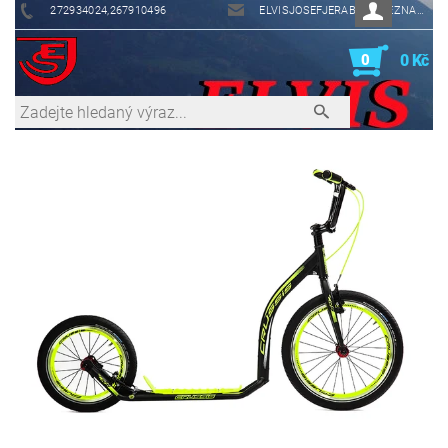
272934024,267910496
ELVISJOSEFJERABEK@SEZNAM.CZ
0
0 Kč