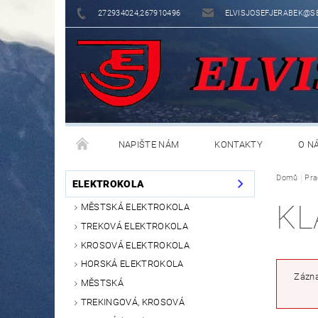
272934024,267910496
ELVISJOSEFJERABEK@S
NAPIŠTE NÁM
KONTAKTY
O N
Domů
Pra
ELEKTROKOLA
KL
MĚSTSKÁ ELEKTROKOLA
TREKOVÁ ELEKTROKOLA
KROSOVÁ ELEKTROKOLA
HORSKÁ ELEKTROKOLA
Zázna
MĚSTSKÁ
TREKINGOVÁ, KROSOVÁ