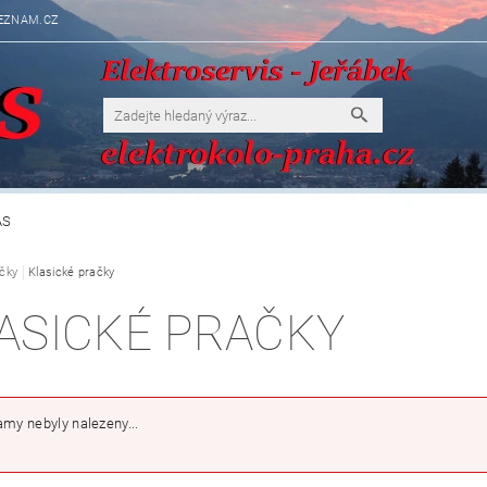
EZNAM.CZ
ÁS
čky
Klasické pračky
ASICKÉ PRAČKY
my nebyly nalezeny...