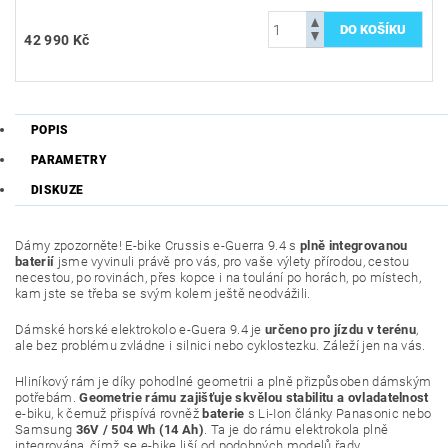
42 990 Kč
POPIS
PARAMETRY
DISKUZE
Dámy zpozorněte! E-bike Crussis e-Guerra 9.4 s
plně integrovanou
baterií
jsme vyvinuli právě pro vás, pro vaše výlety přírodou, cestou
necestou, po rovinách, přes kopce i na toulání po horách, po místech,
kam jste se třeba se svým kolem ještě neodvážili.
Dámské horské elektrokolo e-Guera 9.4 je
určeno pro jízdu v terénu
,
ale bez problému zvládne i silnici nebo cyklostezku. Záleží jen na vás.
Hliníkový rám je díky pohodlné geometrii a plně přizpůsoben dámským
potřebám.
Geometrie rámu zajišťuje skvělou stabilitu a ovladatelnost
e-biku, k čemuž přispívá rovněž
baterie
s Li-Ion články Panasonic nebo
Samsung
36V / 504 Wh (14 Ah)
. Ta je do rámu elektrokola plně
integrována, čímž se e-bike liší od podobných modelů řady