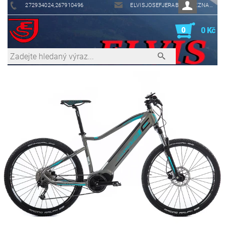
272934024,267910496
ELVISJOSEFJERABEK@SEZNAM.CZ
0
0 Kč