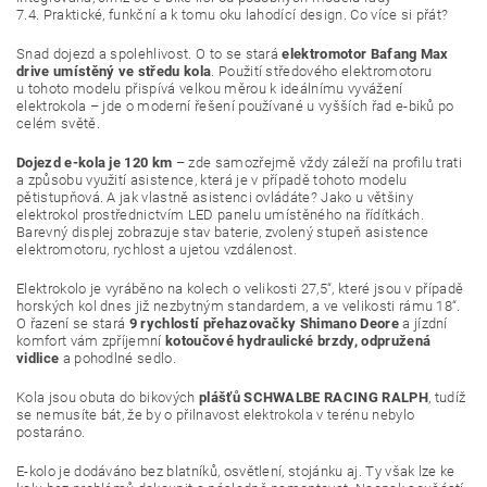
7.4. Praktické, funkční a k tomu oku lahodící design. Co více si přát?
Snad dojezd a spolehlivost. O to se stará
elektromotor Bafang Max
drive umístěný ve středu kola
. Použití středového elektromotoru
u tohoto modelu přispívá velkou měrou k ideálnímu vyvážení
elektrokola – jde o moderní řešení používané u vyšších řad e-biků po
celém světě.
Dojezd e-kola je 120 km
– zde samozřejmě vždy záleží na profilu trati
a způsobu využití asistence, která je v případě tohoto modelu
pětistupňová. A jak vlastně asistenci ovládáte? Jako u většiny
elektrokol prostřednictvím LED panelu umístěného na řídítkách.
Barevný displej zobrazuje stav baterie, zvolený stupeň asistence
elektromotoru, rychlost a ujetou vzdálenost.
Elektrokolo je vyráběno na kolech o velikosti 27,5“, které jsou v případě
horských kol dnes již nezbytným standardem, a ve velikosti rámu 18“.
O řazení se stará
9 rychlostí přehazovačky Shimano Deore
a jízdní
komfort vám zpříjemní
kotoučové hydraulické brzdy, odpružená
vidlice
a pohodlné sedlo.
Kola jsou obuta do bikových
plášťů SCHWALBE RACING RALPH
, tudíž
se nemusíte bát, že by o přilnavost elektrokola v terénu nebylo
postaráno.
E-kolo je dodáváno bez blatníků, osvětlení, stojánku aj. Ty však lze ke