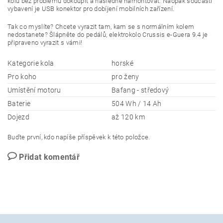
kolu bez problémů dokoupit a následně namontovat. Naopak součástí
vybavení je USB konektor pro dobíjení mobilních zařízení.
Tak co myslíte? Chcete vyrazit tam, kam se s normálním kolem
nedostanete? Šlápněte do pedálů, elektrokolo Crussis e-Guera 9.4 je
připraveno vyrazit s vámi!
Kategorie kola
horské
Pro koho
pro ženy
Umístění motoru
Bafang - středový
Baterie
504 Wh / 14 Ah
Dojezd
až 120 km
Buďte první, kdo napíše příspěvek k této položce.
Přidat komentář