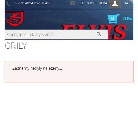
272934024,267910496
ELVISJOSEFJERABEK@SEZNAM.CZ
0
0 Kč
GRILY
Záznamy nebyly nalezeny...