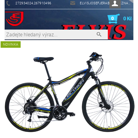
272934024,267910496
ELVISJOSEFJERABEK@SEZNAM.CZ
0
0 Kč
NOVINKA