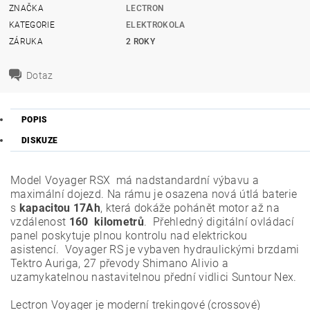
ZNAČKA
LECTRON
KATEGORIE
ELEKTROKOLA
ZÁRUKA
2 ROKY
Dotaz
POPIS
DISKUZE
Model Voyager RSX má nadstandardní výbavu a
maximální dojezd. Na rámu je osazena nová útlá baterie
s
kapacitou 17Ah
, která dokáže pohánět motor až na
vzdálenost
160 kilometrů
. Přehledný digitální ovládací
panel poskytuje plnou kontrolu nad elektrickou
asistencí. Voyager RS je vybaven hydraulickými brzdami
Tektro Auriga, 27 převody Shimano Alivio a
uzamykatelnou nastavitelnou přední vidlici Suntour Nex.
Lectron Voyager je moderní trekingové (crossové)