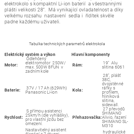
elektrokolo s kompaktní Li-ion baterií a všestrannými
plášti velikosti 28". Má vynikající ovladatelnost a díky
velkému rozsahu nastavení sedla i řídítek skvěle
padne každému uživateli.
Tabulka technických parametrů elektrokola
Elektrický systém a výkon
Hlavní komponenty
Odlehčený
elektromotor 250W/
19" Alu
Motor:
Rám:
max. 500W 8FUN v
slitina 6061
zadním kole
28", plášť
38C,
dvojstěnné
37V / 17 Ah (629Wh)
ráfky s
Baterie:
Kola:
Panasonic Li-ion
profilem,
hliníková
slitina,
sidewall.
27 převodů
S přímou asistenci
SHIMANO
25km/h (dle vyhlášky),
Rychlost:
Přehazovačka:
Alivio, řazení
pro vlastní jízdu bez
SHIMANO SL-
omezení.
M310
Nastavitelný asistent
hydraulické