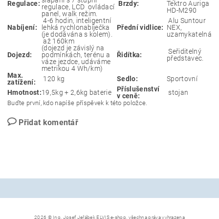
šlapání s 7 stupni
Regulace:
Brzdy:
Tektro Auriga
regulace, LCD ovládací
HD-M290
panel, walk režim.
4-6 hodin, inteligentní
Alu Suntour
Nabíjení:
lehká rychlonabíječka
Přední vidlice:
NEX,
(je dodávána s kolem).
uzamykatelná
až 160km
(dojezd je závislý na
Seřiditelný
Dojezd:
podmínkách, terénu a
Řidítka:
představec.
váze jezdce, udáváme
metrikou 4 Wh/km)
Max.
120 kg
Sedlo:
Sportovní
zatížení:
Příslušenství
Hmotnost:
19,5kg + 2,6kg baterie
stojan
v ceně:
Buďte první, kdo napíše příspěvek k této položce.
Přidat komentář
2026 © Ing. Josef Jeřábek ELVIS e-shop, všechna práva vyhrazena