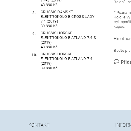
7.4-S (2019)
Balení -
43 990 Kč
CRUSSIS DÁMSKÉ
* Poznám
ELEKTROKOLO E-CROSS LADY
Kolo je v
7.4 (2019)
cyklopočít
39 990 Kč
kopce.
CRUSSIS HORSKÉ
ELEKTROKOLO E-ATLAND 7.4-S
Hmotnos
(2019)
43 990 Kč
Buďte prvn
CRUSSIS HORSKÉ
ELEKTROKOLO E-ATLAND 7.4
Přid
(2019)
39 990 Kč
KONTAKT
INFOR