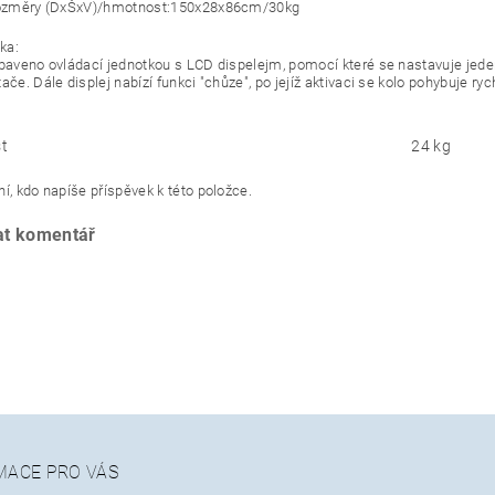
 rozměry (DxŠxV)/hmotnost:150x28x86cm/30kg
ka:
ybaveno ovládací jednotkou s LCD dispelejm, pomocí které se nastavuje jed
ače. Dále displej nabízí funkci "chůze", po jejíž aktivaci se kolo pohybuje 
t
24 kg
í, kdo napíše příspěvek k této položce.
at komentář
MACE PRO VÁS