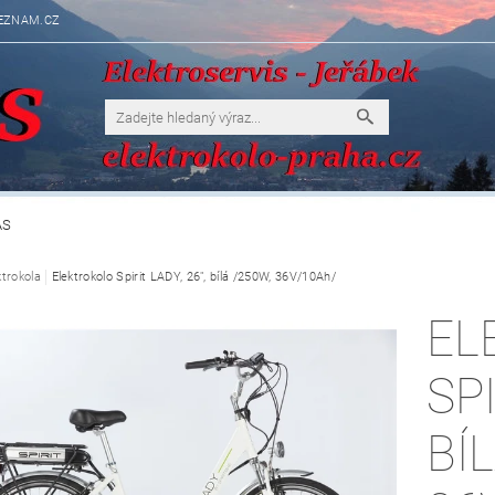
EZNAM.CZ
ÁS
ktrokola
Elektrokolo Spirit LADY, 26", bílá /250W, 36V/10Ah/
EL
SPI
BÍ