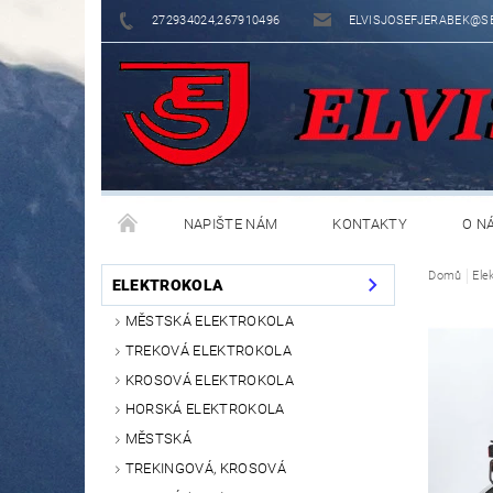
272934024,267910496
ELVISJOSEFJERABEK@S
NAPIŠTE NÁM
KONTAKTY
O N
Domů
Ele
ELEKTROKOLA
MĚSTSKÁ ELEKTROKOLA
TREKOVÁ ELEKTROKOLA
KROSOVÁ ELEKTROKOLA
HORSKÁ ELEKTROKOLA
MĚSTSKÁ
TREKINGOVÁ, KROSOVÁ