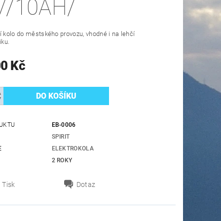
V/10AH/
í kolo do městského provozu, vhodné i na lehčí
iku.
00 Kč
UKTU
EB-0006
SPIRIT
E
ELEKTROKOLA
2 ROKY
Tisk
Dotaz