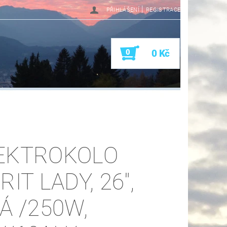
|
PŘIHLÁŠENÍ
REGISTRACE
0
0 Kč
EKTROKOLO
RIT LADY, 26",
LÁ /250W,