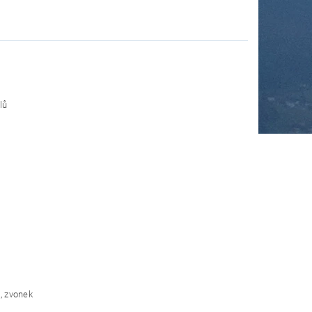
lů
k, zvonek