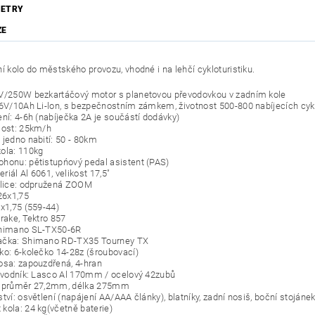
ETRY
ZE
í kolo do městského provozu, vhodné i na lehčí cykloturistiku.
V/250W bezkartáčový motor s planetovou převodovkou v zadním kole
36V/10Ah Li-lon, s bezpečnostním zámkem, životnost 500-800 nabíjecích cyk
ení: 4-6h (nabíječka 2A je součástí dodávky)
lost: 25km/h
 jedno nabití: 50 - 80km
ola: 110kg
honu: pětistupńový pedal asistent (PAS)
iál Al 6061, velikost 17,5"
dlice: odpružená ZOOM
26x1,75
6x1,75 (559-44)
rake, Tektro 857
Shimano SL-TX50-6R
ačka: Shimano RD-TX35 Tourney TX
ko: 6-kolečko 14-28z (šroubovací)
osa: zapouzdřená, 4-hran
řevodník: Lasco Al 170mm / ocelový 42zubů
: průměr 27,2mm, délka 275mm
tví: osvětlení (napájení AA/AAA články), blatníky, zadní nosiš, boční stojáne
kola: 24 kg(včetně baterie)