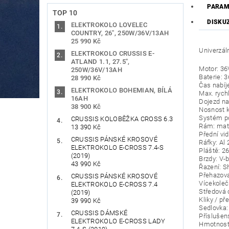
PARAM
TOP 10
DISKU
ELEKTROKOLO LOVELEC
COUNTRY, 26", 250W/36V/13AH
25 990 Kč
Univerzáln
ELEKTROKOLO CRUSSIS E-
ATLAND 1.1, 27.5",
Motor: 36
250W/36V/13AH
Baterie: 
28 990 Kč
Čas nabíj
ELEKTROKOLO BOHEMIAN, BÍLÁ
Max. rych
16AH
Dojezd na
38 900 Kč
Nosnost k
Systém po
CRUSSIS KOLOBĚŽKA CROSS 6.3
Rám: mater
13 390 Kč
Přední vi
CRUSSIS PÁNSKÉ KROSOVÉ
Ráfky: Al 
ELEKTROKOLO E-CROSS 7.4-S
Pláště: 2
(2019)
Brzdy: V-b
43 990 Kč
Řazení: 
Přehazov
CRUSSIS PÁNSKÉ KROSOVÉ
Vícekoleč
ELEKTROKOLO E-CROSS 7.4
Středová 
(2019)
Kliky / p
39 990 Kč
Sedlovka
CRUSSIS DÁMSKÉ
Příslušens
ELEKTROKOLO E-CROSS LADY
Hmotnost 