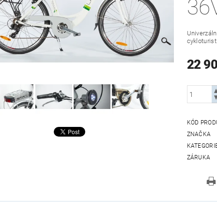
36
Univerzáln
cykloturist
22 9
KÓD PROD
ZNAČKA
KATEGORI
ZÁRUKA