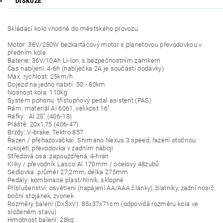
DISKUZE
Skládací kolo vhodné do městského provozu.
Motor: 36V/250W bezkartáčový motor s planetovou převodovkou v
předním kole
Baterie: 36V/10Ah Li-lon, s bezpečnostním zámkem
Čas nabíjení: 4-6h (nabíječka 2A je součástí dodávky)
Max. rychlost: 25km/h
Dojezd na jedno nabití: 50 - 80km
Nosnost kola: 110kg
Systém pohonu: třístupňový pedal asistent (PAS)
Rám: materiál Al 6061, velikost 16"
Ráfky: Al 20" (406-18)
Pláště: 20x1,75 (406-47)
Brzdy: V-brake, Tektro 857
Řazen / přehazovačkaí: Shimano Nexus 3 speed, řazení otočnou
rukojetí, převodovka v zadním náboji
Středová osa: zapouzdřená, 4-hran
Kliky / převodník Lasco Al 170mm / ocelový 48zubů
Sedlovka: průměr 27,2mm, délka 275mm
Pedály: kombinace plast/hliník, sklopné
Příslušenství: osvětlení (napájení AA/AAA články), blatníky, zadní nosič,
boční stojánek, zvonek
Rozměry balení (DxŠxV): 85x37x71cm (odpovídá rozměru kola ve
složeném stavu)
Hmotnost balení: 28kg