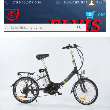
272934024,267910496
ELVISJOSEFJERABEK@SEZNAM.CZ
0
0 Kč