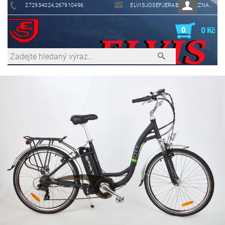
272934024,267910496
ELVISJOSEFJERABEK@SEZNAM.CZ
0
0 Kč