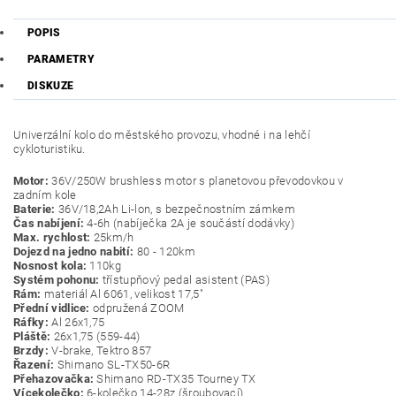
POPIS
PARAMETRY
DISKUZE
Univerzální kolo do městského provozu, vhodné i na lehčí
cykloturistiku.
Motor:
36V/250W brushless motor s planetovou převodovkou v
zadním kole
Baterie:
36V/18,2Ah Li-lon, s bezpečnostním zámkem
Čas nabíjení:
4-6h (nabíječka 2A je součástí dodávky)
Max. rychlost:
25km/h
Dojezd na jedno nabití:
80 - 120km
Nosnost kola:
110kg
Systém pohonu:
třístupňový pedal asistent (PAS)
Rám:
materiál Al 6061, velikost 17,5"
Přední vidlice:
odpružená ZOOM
Ráfky:
Al 26x1,75
Pláště:
26x1,75 (559-44)
Brzdy:
V-brake, Tektro 857
Řazení:
Shimano SL-TX50-6R
Přehazovačka:
Shimano RD-TX35 Tourney TX
Vícekolečko:
6-kolečko 14-28z (šroubovací)