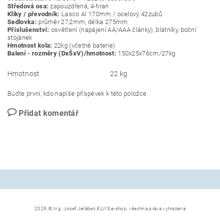
Středová osa:
zapouzdřená, 4-hran
Kliky / převodník:
Lasco Al 170mm / ocelový 42zubů
Sedlovka:
průměr 27,2mm, délka 275mm
Příslušenství:
osvětlení (napájení AA/AAA články), blatníky, boční
stojánek
Hmotnost kola:
22kg (včetně baterie)
Balení - rozměry (DxŠxV)/hmotnost:
150x25x76cm/27kg
Hmotnost
22 kg
Buďte první, kdo napíše příspěvek k této položce.
Přidat komentář
2026 © Ing. Josef Jeřábek ELVIS e-shop, všechna práva vyhrazena