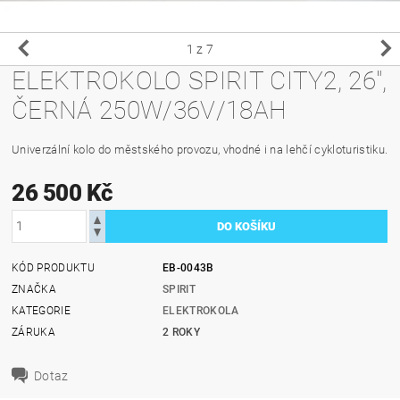
1
z 7
ELEKTROKOLO SPIRIT CITY2, 26",
ČERNÁ 250W/36V/18AH
Univerzální kolo do městského provozu, vhodné i na lehčí cykloturistiku.
26 500 Kč
KÓD PRODUKTU
EB-0043B
ZNAČKA
SPIRIT
KATEGORIE
ELEKTROKOLA
ZÁRUKA
2 ROKY
Dotaz