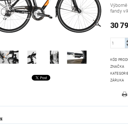
Výborně 
fandy ví
30 7
KÓD PROD
ZNAČKA
KATEGORI
ZÁRUKA
ZE