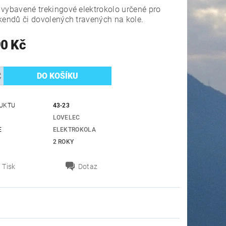
vybavené trekingové elektrokolo určené pro
kendů či dovolených travených na kole.
90 Kč
UKTU
43-23
LOVELEC
E
ELEKTROKOLA
2 ROKY
Tisk
Dotaz