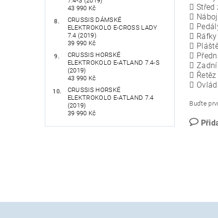
7.4-S (2019)
 Střed
43 990 Kč
 Náboj
CRUSSIS DÁMSKÉ
 Pedál
ELEKTROKOLO E-CROSS LADY
7.4 (2019)
 Ráfky 
39 990 Kč
 Plášt
CRUSSIS HORSKÉ
 Předn
ELEKTROKOLO E-ATLAND 7.4-S
 Zadní
(2019)
 Řetě
43 990 Kč
 Ovlád
CRUSSIS HORSKÉ
ELEKTROKOLO E-ATLAND 7.4
Buďte prvn
(2019)
39 990 Kč
Přid