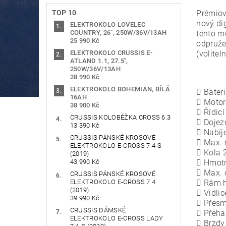
TOP 10
Prémiov
nový di
ELEKTROKOLO LOVELEC
COUNTRY, 26", 250W/36V/13AH
tento m
25 990 Kč
odpruže
ELEKTROKOLO CRUSSIS E-
(volitel
ATLAND 1.1, 27.5",
250W/36V/13AH
28 990 Kč
ELEKTROKOLO BOHEMIAN, BÍLÁ
 Bateri
16AH
 Motor
38 900 Kč
 Řídicí
CRUSSIS KOLOBĚŽKA CROSS 6.3
 Dojez
13 390 Kč
 Nabíj
CRUSSIS PÁNSKÉ KROSOVÉ
 Max. 
ELEKTROKOLO E-CROSS 7.4-S
 Kola 
(2019)
43 990 Kč
 Hmotn
 Max. 
CRUSSIS PÁNSKÉ KROSOVÉ
ELEKTROKOLO E-CROSS 7.4
 Rám hl
(2019)
 Vidli
39 990 Kč
 Přesm
CRUSSIS DÁMSKÉ
 Přeha
ELEKTROKOLO E-CROSS LADY
 Brzdy