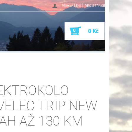
|
PŘIHLÁŠENÍ
REGISTRACE
0
0 Kč
EKTROKOLO
VELEC TRIP NEW
 AH AŽ 130 KM