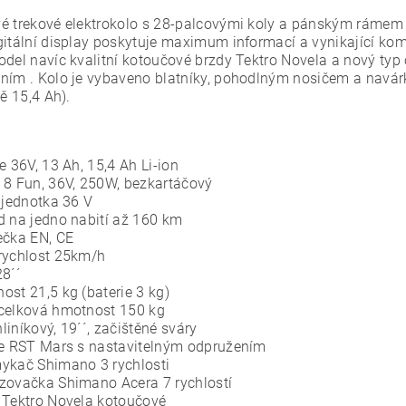
é trekové elektrokolo s 28-palcovými koly a pánským rámem
gitální display poskytuje maximum informací a vynikající kom
odel navíc kvalitní kotoučové brzdy Tektro Novela a nový typ
ním . Kolo je vybaveno blatníky, pohodlným nosičem a navár
ně 15,4 Ah).
e 36V, 13 Ah, 15,4 Ah Li-ion
 8 Fun, 36V, 250W, bezkartáčový
 jednotka 36 V
d na jedno nabití až 160 km
ečka EN, CE
rychlost 25km/h
28´´
ost 21,5 kg (baterie 3 kg)
celková hmotnost 150 kg
iníkový, 19´´, začištěné sváry
ce RST Mars s nastavitelným odpružením
ykač Shimano 3 rychlosti
zovačka Shimano Acera 7 rychlostí
 Tektro Novela kotoučové