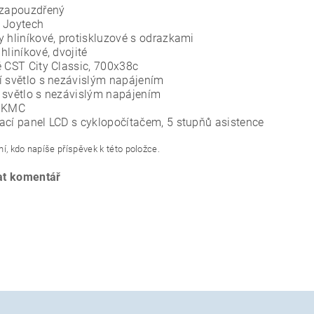
 zapouzdřený
 Joytech
y hliníkové, protiskluzové s odrazkami
hliníkové, dvojité
ě CST City Classic, 700x38c
í světlo s nezávislým napájením
 světlo s nezávislým napájením
z KMC
ací panel LCD s cyklopočítačem, 5 stupňů asistence
í, kdo napíše příspěvek k této položce.
at komentář