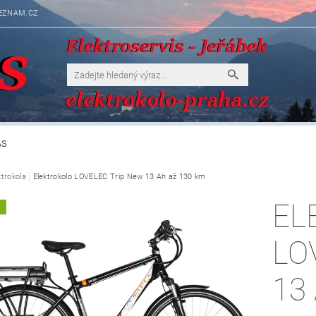
EZNAM.CZ
ÁS
ktrokola
Elektrokolo LOVELEC Trip New 13 Ah až 130 km
EL
A
LO
13