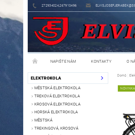
272934024,267910496
ELVISJOSEFJERABEK@S
NAPIŠTE NÁM
KONTAKTY
O N
Domů
Ele
ELEKTROKOLA
MĚSTSKÁ ELEKTROKOLA
NOVINK
TREKOVÁ ELEKTROKOLA
KROSOVÁ ELEKTROKOLA
HORSKÁ ELEKTROKOLA
MĚSTSKÁ
TREKINGOVÁ, KROSOVÁ