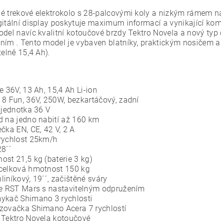
é trekové elektrokolo s 28-palcovými koly a nizkým rámem n
gitální display poskytuje maximum informací a vynikající kom
odel navíc kvalitní kotoučové brzdy Tektro Novela a nový typ
ním . Tento model je vybaven blatníky, praktickým nosičem a
telně 15,4 Ah).
e 36V, 13 Ah, 15,4 Ah Li-ion
 8 Fun, 36V, 250W, bezkartáčový, zadní
 jednotka 36 V
d na jedno nabití až 160 km
čka EN, CE, 42 V, 2 A
rychlost 25km/h
28´´
ost 21,5 kg (baterie 3 kg)
celková hmotnost 150 kg
iníkový, 19´´, začištěné sváry
ce RST Mars s nastavitelným odpružením
ykač Shimano 3 rychlosti
zovačka Shimano Acera 7 rychlostí
 Tektro Novela kotoučové