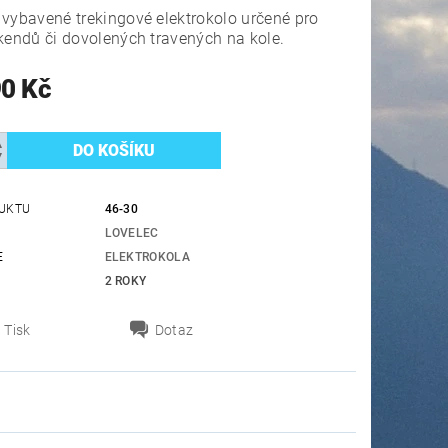
vybavené trekingové elektrokolo určené pro
kendů či dovolených travených na kole.
90 Kč
UKTU
46-30
LOVELEC
E
ELEKTROKOLA
2 ROKY
Tisk
Dotaz