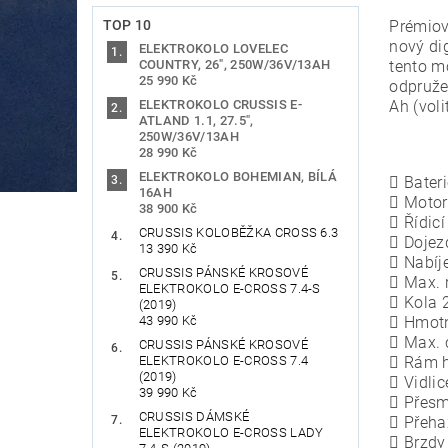
TOP 10
Prémiov
nový di
ELEKTROKOLO LOVELEC
COUNTRY, 26", 250W/36V/13AH
tento m
25 990 Kč
odpruže
ELEKTROKOLO CRUSSIS E-
Ah (voli
ATLAND 1.1, 27.5",
250W/36V/13AH
28 990 Kč
ELEKTROKOLO BOHEMIAN, BÍLÁ
 Bateri
16AH
 Motor
38 900 Kč
 Řídicí
CRUSSIS KOLOBĚŽKA CROSS 6.3
 Dojez
13 390 Kč
 Nabíje
CRUSSIS PÁNSKÉ KROSOVÉ
 Max. 
ELEKTROKOLO E-CROSS 7.4-S
 Kola 
(2019)
43 990 Kč
 Hmotn
 Max. 
CRUSSIS PÁNSKÉ KROSOVÉ
ELEKTROKOLO E-CROSS 7.4
 Rám hl
(2019)
 Vidli
39 990 Kč
 Přesm
CRUSSIS DÁMSKÉ
 Přeha
ELEKTROKOLO E-CROSS LADY
 Brzdy