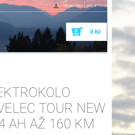
|
PŘIHLÁŠENÍ
REGISTRACE
0
0 Kč
EKTROKOLO
VELEC TOUR NEW
,4 AH AŽ 160 KM