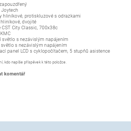
 zapouzdřený
 Joytech
y hliníkové, protiskluzové s odrazkami
hliníkové, dvojité
ě CST City Classic, 700x38c
z KMC
í světlo s nezávislým napájením
 světlo s nezávislým napájením
ací panel LCD s cyklopočítačem, 5 stupňů asistence
í, kdo napíše příspěvek k této položce.
at komentář