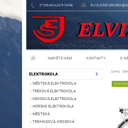
272934024,267910496
ELVISJOSEFJERABEK@S
NAPIŠTE NÁM
KONTAKTY
O N
Domů
Ele
ELEKTROKOLA
MĚSTSKÁ ELEKTROKOLA
NOVINK
TREKOVÁ ELEKTROKOLA
KROSOVÁ ELEKTROKOLA
HORSKÁ ELEKTROKOLA
MĚSTSKÁ
TREKINGOVÁ, KROSOVÁ