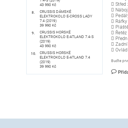
7.4-S (2019)
 Střed
43 990 Kč
 Náboj
CRUSSIS DÁMSKÉ
 Pedál
ELEKTROKOLO E-CROSS LADY
7.4 (2019)
 Ráfky 
39 990 Kč
 Plášt
CRUSSIS HORSKÉ
 Řetě
ELEKTROKOLO E-ATLAND 7.4-S
 Předn
(2019)
 Zadní
43 990 Kč
 Ovlád
CRUSSIS HORSKÉ
ELEKTROKOLO E-ATLAND 7.4
Buďte prvn
(2019)
39 990 Kč
Přid