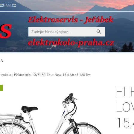
EZNAM.CZ
ÁS
ktrokola
Elektrokolo LOVELEC Tour New 15,4 Ah až 160 km
EL
A
LO
15