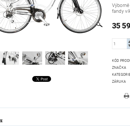
Výborně 
fandy ví
35 5
KÓD PROD
ZNAČKA
KATEGORI
ZÁRUKA
ZE