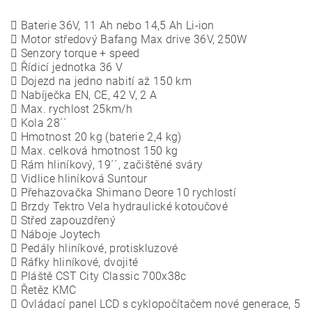
 Baterie 36V, 11 Ah nebo 14,5 Ah Li-ion
 Motor středový Bafang Max drive 36V, 250W
 Senzory torque + speed
 Řídicí jednotka 36 V
 Dojezd na jedno nabití až 150 km
 Nabíječka EN, CE, 42 V, 2 A
 Max. rychlost 25km/h
 Kola 28´´
 Hmotnost 20 kg (baterie 2,4 kg)
 Max. celková hmotnost 150 kg
 Rám hliníkový, 19´´, začištěné sváry
 Vidlice hliníková Suntour
 Přehazovačka Shimano Deore 10 rychlostí
 Brzdy Tektro Vela hydraulické kotoučové
 Střed zapouzdřený
 Náboje Joytech
 Pedály hliníkové, protiskluzové
 Ráfky hliníkové, dvojité
 Pláště CST City Classic 700x38c
 Řetěz KMC
 Ovládací panel LCD s cyklopočítačem nové generace, 5