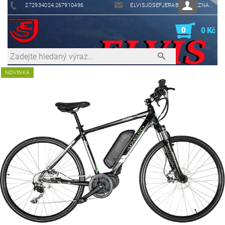
272934024,267910496
ELVISJOSEFJERABEK@SEZNAM.CZ
0
0 Kč
NOVINKA