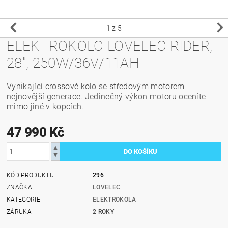
1
z 5
ELEKTROKOLO LOVELEC RIDER,
28", 250W/36V/11AH
Vynikající crossové kolo se středovým motorem
nejnovější generace. Jedinečný výkon motoru oceníte
mimo jiné v kopcích.
47 990 Kč
KÓD PRODUKTU
296
ZNAČKA
LOVELEC
KATEGORIE
ELEKTROKOLA
ZÁRUKA
2 ROKY