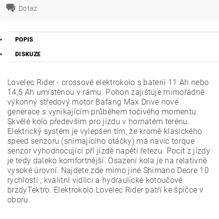
Dotaz
POPIS
DISKUZE
Lovelec Rider - crossové elektrokolo s baterií 11 Ah nebo
14,5 Ah umístěnou v rámu. Pohon zajištúje mimořádně
výkonný středový motor Bafang Max Drive nové
generace s vynikajícím průběhem točivého momentu.
Skvělé kolo především pro jízdu v hornatém terénu.
Elektrický systém je vylepšen tím, že kromě klasického
speed senzoru (snímajícího otáčky) má navíc torque
senzor vyhodnocující pří jízdě napětí řetezu. Pocit z jízdy
je tedy daleko komfortnější. Osazení kola je na relativně
vysoké úrovní. Najdete zde mimo jiné Shimano Deore 10
rychlostí , kvalitní vidlici a hydraulické kotoučové
brzdyTektro. Elektrokolo Lovelec Rider patří ke špičce v
oboru.