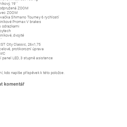
íkový, 19´´
e odpružená ZOOM
avec ZOOM
vačka Shimano Tourney 6 rychlostí
liníkové Promax V brakes
s odrazkami
oytech
iníkové, dvojité
´´
CST City Classic, 26x1,75
celové, protikorozní úprava
KMC
í panel LED, 3 stupně asistence
í, kdo napíše příspěvek k této položce.
at komentář