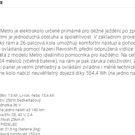
ZE
 Metro je elektrokolo určené primárně pro běžné ježdění po 
tmi je jednoduchá obsluha a spolehlivost. V základním proved
zký rám a 26-palcová kola umožňuji komfortní nástup a poho
 ovládaná pomocí řazení Revoshift, přední odpružená vidlice
dělá z modelu Metro ideálního pomocníka pro každého. Na ce
24 měsíců (včetně baterie), na rám je pak záruka celoživotní.
í panel je velmi přehledný a ovládání zvládne i méně technick
rie kolo nabízí neuvěřitelný dojezd díky 554,4 Wh (na jedno na
36V, 13 Ah, Li-ion, nebo 15,4 Ah
6V, 250W, bezkartáčový
ednotka 36 V
na jedno nabití až 160 km
a EN, CE, 42 V, 2 A
chlost 25km/h
 PEDELEC
t 21,5 kg (baterie 3kg)
lková hmotnost 150 kg