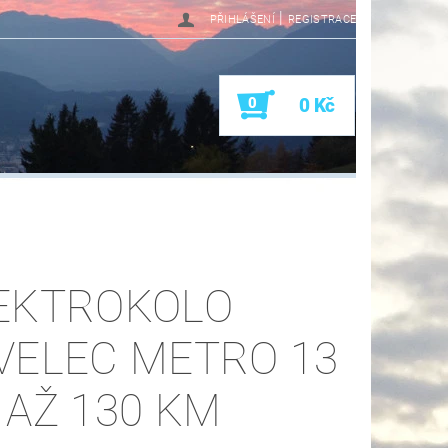
|
PŘIHLÁŠENÍ
REGISTRACE
0
0 Kč
EKTROKOLO
VELEC METRO 13
 AŽ 130 KM