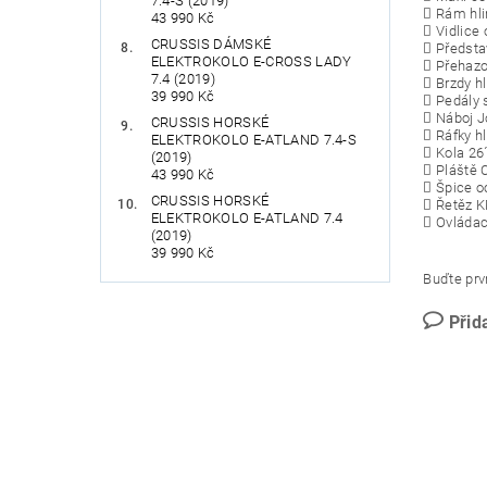
7.4-S (2019)
 Rám hlin
43 990 Kč
 Vidlic
CRUSSIS DÁMSKÉ
 Předst
ELEKTROKOLO E-CROSS LADY
 Přehazo
7.4 (2019)
 Brzdy h
39 990 Kč
 Pedály 
 Náboj J
CRUSSIS HORSKÉ
 Ráfky hl
ELEKTROKOLO E-ATLAND 7.4-S
 Kola 26
(2019)
 Pláště 
43 990 Kč
 Špice o
CRUSSIS HORSKÉ
 Řetěz 
ELEKTROKOLO E-ATLAND 7.4
 Ovládac
(2019)
39 990 Kč
Buďte prvn
Přid