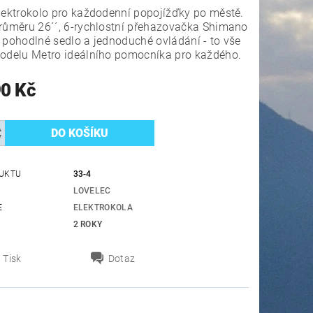
lektrokolo pro každodenní popojížďky po městě.
růměru 26´´, 6-rychlostní přehazovačka Shimano
 pohodlné sedlo a jednoduché ovládání - to vše
modelu Metro ideálního pomocníka pro každého.
90 Kč
UKTU
33-4
LOVELEC
E
ELEKTROKOLA
2 ROKY
Tisk
Dotaz