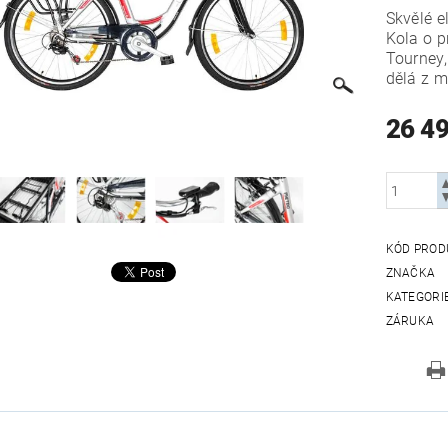
Skvělé e
Kola o p
Tourney,
dělá z 
26 4
KÓD PROD
ZNAČKA
KATEGORI
ZÁRUKA