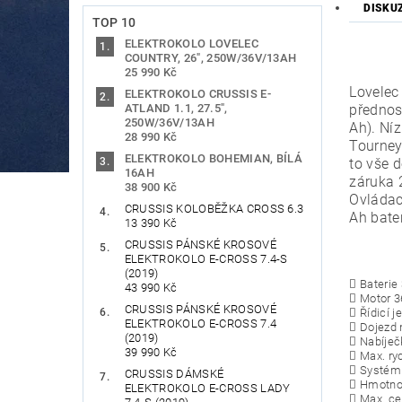
DISKU
TOP 10
ELEKTROKOLO LOVELEC
COUNTRY, 26", 250W/36V/13AH
25 990 Kč
Lovelec
ELEKTROKOLO CRUSSIS E-
ATLAND 1.1, 27.5",
přednos
250W/36V/13AH
Ah). Ní
28 990 Kč
Tourney
ELEKTROKOLO BOHEMIAN, BÍLÁ
to vše 
16AH
záruka 
38 900 Kč
Ovládac
CRUSSIS KOLOBĚŽKA CROSS 6.3
Ah bate
13 390 Kč
CRUSSIS PÁNSKÉ KROSOVÉ
ELEKTROKOLO E-CROSS 7.4-S
(2019)
 Baterie 
43 990 Kč
 Motor 3
CRUSSIS PÁNSKÉ KROSOVÉ
 Řídicí j
ELEKTROKOLO E-CROSS 7.4
 Dojezd 
(2019)
 Nabíječk
39 990 Kč
 Max. ry
 Systém
CRUSSIS DÁMSKÉ
 Hmotnos
ELEKTROKOLO E-CROSS LADY
 Max. ce