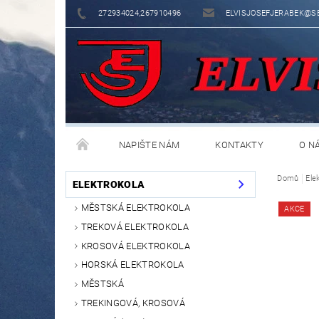
272934024,267910496
ELVISJOSEFJERABEK@S
NAPIŠTE NÁM
KONTAKTY
O N
Domů
Ele
ELEKTROKOLA
MĚSTSKÁ ELEKTROKOLA
AKCE
TREKOVÁ ELEKTROKOLA
KROSOVÁ ELEKTROKOLA
HORSKÁ ELEKTROKOLA
MĚSTSKÁ
TREKINGOVÁ, KROSOVÁ