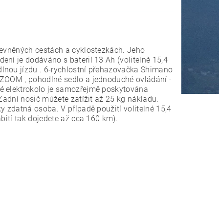
zpevněných cestách a cyklostezkách. Jeho
ení je dodáváno s baterií 13 Ah (volitelně 15,4
dlnou jízdu . 6-rychlostní přehazovačka Shimano
 ZOOM , pohodlné sedlo a jednoduché ovládání -
lé elektrokolo je samozřejmě poskytována
 Zadní nosič můžete zatížit až 25 kg nákladu.
y zdatná osoba. V případě použití volitelné 15,4
bití tak dojedete až cca 160 km).