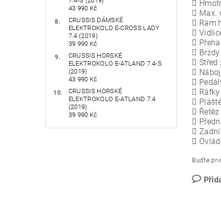
7.4-S (2019)
 Hmotn
43 990 Kč
 Max. 
CRUSSIS DÁMSKÉ
 Rám h
ELEKTROKOLO E-CROSS LADY
 Vidli
7.4 (2019)
 Přeha
39 990 Kč
 Brzdy
CRUSSIS HORSKÉ
 Střed
ELEKTROKOLO E-ATLAND 7.4-S
(2019)
 Náboj
43 990 Kč
 Pedál
CRUSSIS HORSKÉ
 Ráfky 
ELEKTROKOLO E-ATLAND 7.4
 Plášt
(2019)
 Řetě
39 990 Kč
 Předn
 Zadní
 Ovlád
Buďte prvn
Přid