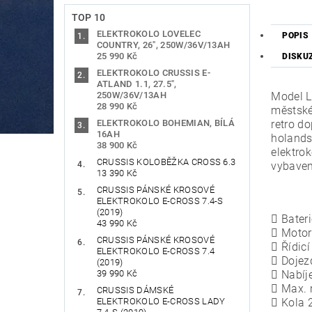
TOP 10
ELEKTROKOLO LOVELEC
POPIS
COUNTRY, 26", 250W/36V/13AH
25 990 Kč
DISKU
ELEKTROKOLO CRUSSIS E-
ATLAND 1.1, 27.5",
250W/36V/13AH
Model L
28 990 Kč
městské
ELEKTROKOLO BOHEMIAN, BÍLÁ
retro d
16AH
holands
38 900 Kč
elektro
CRUSSIS KOLOBĚŽKA CROSS 6.3
vybaven
13 390 Kč
CRUSSIS PÁNSKÉ KROSOVÉ
ELEKTROKOLO E-CROSS 7.4-S
(2019)
 Bateri
43 990 Kč
 Motor
CRUSSIS PÁNSKÉ KROSOVÉ
 Řídicí
ELEKTROKOLO E-CROSS 7.4
 Dojez
(2019)
39 990 Kč
 Nabíje
 Max. 
CRUSSIS DÁMSKÉ
ELEKTROKOLO E-CROSS LADY
 Kola 