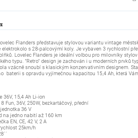
ZE
ovelec Flanders představuje stylovou variantu vintage městs
 elektrokolo s 28-palcovýmí koly. Je vybaven 3 rychlostní 
oplňků. Lovelec Flanders je ideální volbou pro milovníky styl
kého typu. "Retro" design je zachován i u moderních prvků ty
kola vzácně snoubí s klasickým konzervativním designem. Sta
o baterii s opravdu vyjímečnou kapacitou 15,4 Ah, která Vá
e 36V, 15,4 Ah Li-ion
 8 Fun, 36V, 250W, bezkartáčový, přední
 jednotka 36 V
d na jedno nabití až 160 km
čka EN, CE, 42 V, 2 A
rychlost 25km/h
28´´