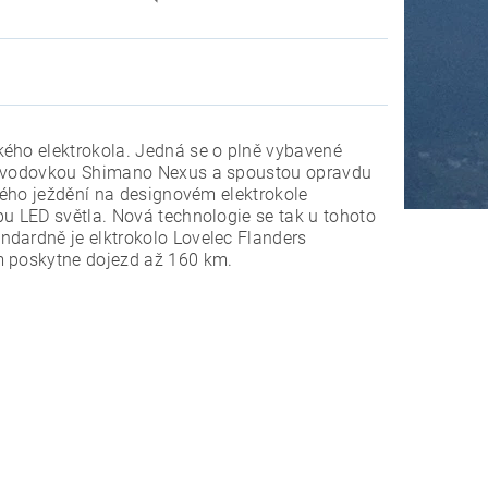
kého elektrokola. Jedná se o plně vybavené
převodovkou Shimano Nexus a spoustou opravdu
ového ježdění na designovém elektrokole
pu LED světla. Nová technologie se tak u tohoto
ndardně je elktrokolo Lovelec Flanders
m poskytne dojezd až 160 km.