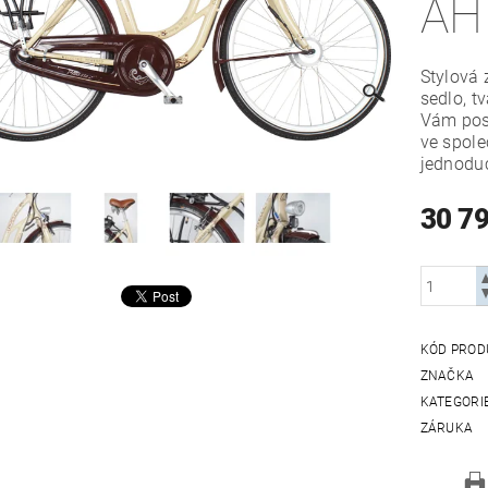
AH
Stylová 
sedlo, t
Vám posk
ve spole
jednodu
30 7
KÓD PROD
ZNAČKA
KATEGORI
ZÁRUKA