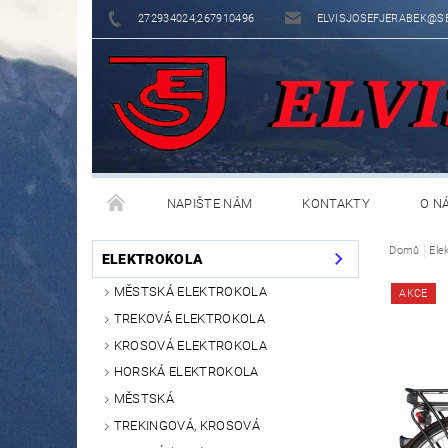
272934024,267910496
ELVISJOSEFJERABEK@S
NAPIŠTE NÁM
KONTAKTY
O N
Domů
Ele
ELEKTROKOLA
MĚSTSKÁ ELEKTROKOLA
AKCE
TREKOVÁ ELEKTROKOLA
KROSOVÁ ELEKTROKOLA
HORSKÁ ELEKTROKOLA
MĚSTSKÁ
TREKINGOVÁ, KROSOVÁ