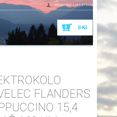
|
PŘIHLÁŠENÍ
REGISTRACE
0
0 Kč
EKTROKOLO
VELEC FLANDERS
PPUCCINO 15,4