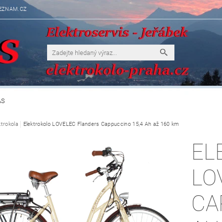
EZNAM.CZ
ÁS
ktrokola
Elektrokolo LOVELEC Flanders Cappuccino 15,4 Ah až 160 km
EL
LO
CA