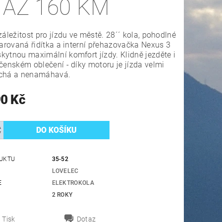
 AŽ 160 KM
záležitost pro jízdu ve městě. 28´´ kola, pohodlné
varovaná řidítka a interní přehazovačka Nexus 3
ytnou maximální komfort jízdy. Klidně jezděte i
čenském oblečení - díky motoru je jízda velmi
chá a nenamáhavá.
90 Kč
UKTU
35-52
LOVELEC
E
ELEKTROKOLA
2 ROKY
Tisk
Dotaz