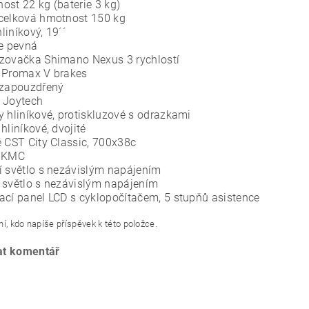
ost 22 kg (baterie 3 kg)
celková hmotnost 150 kg
liníkový, 19´´
ce pevná
zovačka Shimano Nexus 3 rychlostí
 Promax V brakes
 zapouzdřený
 Joytech
y hliníkové, protiskluzové s odrazkami
hliníkové, dvojité
ě CST City Classic, 700x38c
z KMC
í světlo s nezávislým napájením
 světlo s nezávislým napájením
ací panel LCD s cyklopočítačem, 5 stupňů asistence
í, kdo napíše příspěvek k této položce.
at komentář