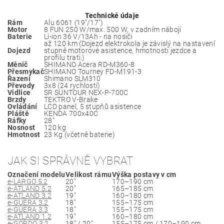
Technické údaje
Rám
Alu 6061 (19"/17")
Motor
8 FUN 250 W/max. 500 W, v zadním náboji
Baterie
Li-ion 36 V/13Ah - na nosiči
až 120 km (Dojezd elektrokola je závislý na nastavení
Dojezd
stupně motorové asistence, hmotnosti jezdce a
profilu trati.)
Měnič
SHIMANO Acera RD-M360-8
Přesmykač
SHIMANO Tourney FD-M191-3
Řazení
Shimano SLM310
Převody
3x8 (24 rychlostí)
Vidlice
SR SUNTOUR NEX-P-700C
Brzdy
TEKTRO V-Brake
Ovládání
LCD panel, 5 stupňů asistence
Pláště
KENDA 700x40C
Ráfky
28"
Nosnost
120 kg
Hmotnost
23 Kg (včetně baterie)
JAK SI SPRÁVNĚ VYBRAT
Označení modelu
Velikost rámu
Výška postavy v cm
e-LARGO 5.2
20"
170–190 cm
e-ATLAND 5.2
20"
165–185 cm
e-ATLAND 3.2
19"
160–180 cm
e-GUERA 3.2
18"
155–175 cm
e-GUERA 3.3
18"
155–175 cm
e-ATLAND 1.2
19"
160–180 cm
e-GORDO 3.2
18" / 20"
155–175 cm / 170–190 cm