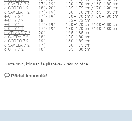
e-SAVELA 3.2
17" / 19"
150–170 cm / 165–185 cm
e-GORDO 1.2
18" / 20"
155–175 cm / 170–190 cm
e-SAVELA 1.2
17" / 19"
150–170 cm / 165–185 cm
e-CITY 5.4
17" / 19"
150–170 cm / 160–180 cm
e-CITY 2.2
18"
155–175 cm
e-CITY 1.5
17" / 19"
150–170 cm / 160–180 cm
e-CITY 1.6
17" / 19"
150–170 cm / 160–180 cm
e-ATLAND 7.2
20"
165–185 cm
e-GUERA 7.2
18"
155–180 cm
e-GORDO 7.2
19"
160–185 cm
e-SAVELA 7.2
17"
150–175 cm
e-CITY 7.2
18"
155–180 cm
Buďte první, kdo napíše příspěvek k této položce.
Přidat komentář