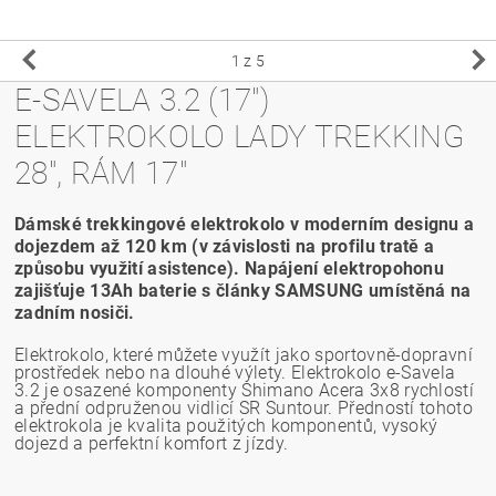
1
z 5
E-SAVELA 3.2 (17")
ELEKTROKOLO LADY TREKKING
28", RÁM 17"
Dámské trekkingové elektrokolo v moderním designu a
dojezdem až 120 km (v závislosti na profilu tratě a
způsobu využití asistence). Napájení elektropohonu
zajišťuje 13Ah baterie s články SAMSUNG umístěná na
zadním nosiči.
Elektrokolo, které můžete využít jako sportovně-dopravní
prostředek nebo na dlouhé výlety. Elektrokolo e-Savela
3.2 je osazené komponenty Shimano Acera 3x8 rychlostí
a přední odpruženou vidlicí SR Suntour. Předností tohoto
elektrokola je kvalita použitých komponentů, vysoký
dojezd a perfektní komfort z jízdy.