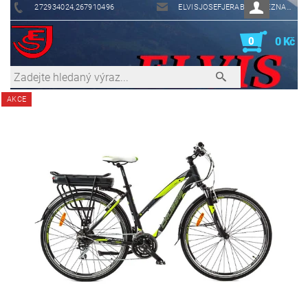
272934024,267910496
ELVISJOSEFJERABEK@SEZNAM.CZ
0
0 Kč
AKCE